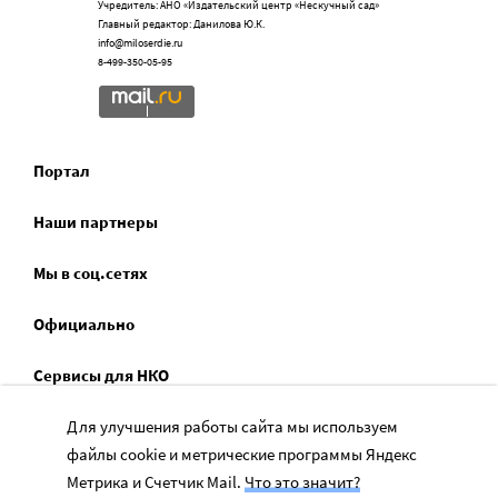
Учредитель: АНО «Издательский центр «Нескучный сад»
Главный редактор: Данилова Ю.К.
info@miloserdie.ru
8-499-350-05-95
Портал
Наши партнеры
Мы в соц.сетях
Официально
Сервисы для НКО
Спецпроекты
Для улучшения работы сайта мы используем
файлы cookie и метрические программы Яндекс
Социальное служение
Метрика и Счетчик Mail.
Что это значит?