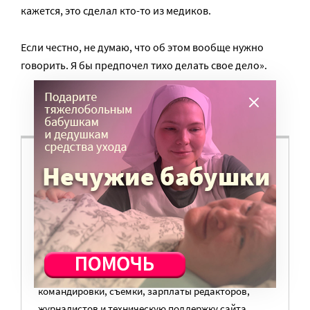
кажется, это сделал кто-то из медиков.
Если честно, не думаю, что об этом вообще нужно
говорить. Я бы предпочел тихо делать свое дело».
ВАМ ВАЖНО, ЧТОБЫ РАЗГОВОР НА ЭТУ
ТЕМУ ПРОДОЛЖИЛСЯ? ПОДДЕРЖИТЕ
ПОРТАЛ!
Мы просим подписаться на небольшой, но
регулярный платеж в пользу нашего сайта.
Милосердие.ru работает благодаря добровольным
пожертвованиям наших читателей. На
командировки, съемки, зарплаты редакторов,
журналистов и техническую поддержку сайта