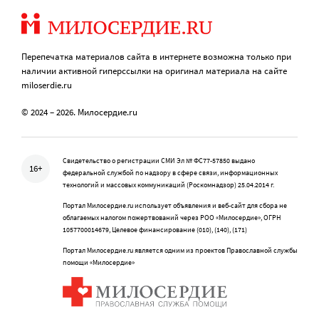
Перепечатка материалов сайта в интернете возможна только при
наличии активной гиперссылки на оригинал материала на сайте
miloserdie.ru
© 2024 – 2026. Милосердие.ru
Свидетельство о регистрации СМИ Эл № ФС77-57850 выдано
16+
федеральной службой по надзору в сфере связи, информационных
технологий и массовых коммуникаций (Роскомнадзор) 25.04.2014 г.
Портал Милосердие.ru использует объявления и веб-сайт для сбора не
облагаемых налогом пожертвований через РОО «Милосердие», ОГРН
1057700014679, Целевое финансирование (010), (140), (171)
Портал Милосердие.ru является одним из проектов Православной службы
помощи «Милосердие»