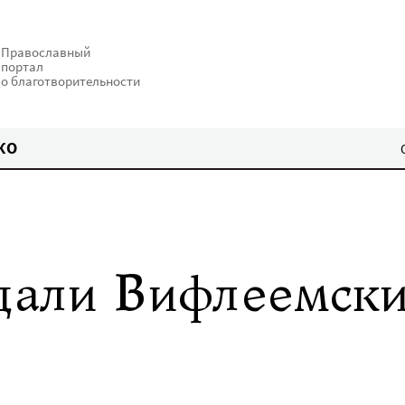
Православный
портал
о благотворительности
КО
адали Вифлеемск