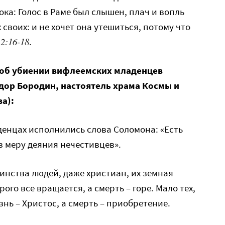
ка: Голос в Раме был слышен, плач и вопль
 своих: и не хочет она утешиться, потому что
2:16-18
.
 об убиении вифлеемских младенцев
ор Бородин, настоятель храма Космы и
а):
енцах исполнились слова Соломона: «Есть
в меру деяния нечестивцев».
шинства людей, даже христиан, их земная
рого все вращается, а смерть – горе. Мало тех,
изнь – Христос, а смерть – приобретение.