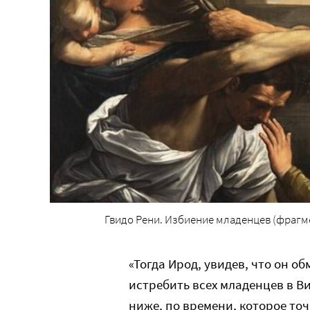
Гвидо Рени. Избиение младенцев (фрагме
«Тогда Ирод, увидев, что он о
истребить всех младенцев в Виф
ниже, по времени, которое точ