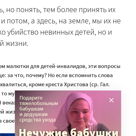
, но понять, тем более принять их
 потом, а здесь, на земле, мы их не
ко убийство невинных детей, но и
й жизни.
дом малютки для детей-инвалидов, эти вопросы
е: за что, почему? Но если вспомнить слова
 хвалиться, кроме креста Христова (ср. Гал.
й, то мученичество Вифлеемских невинных
III веках почитали святыми) может дать нам
ей жизни оглядываясь назад, и мы найдем то,
в своей судьбе – наши страдания.