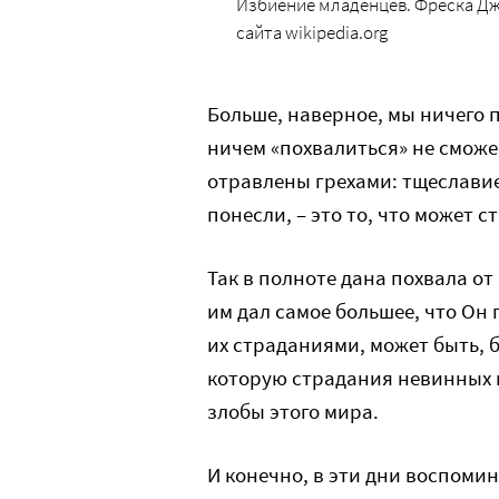
Избиение младенцев. Фреска Джо
сайта wikipedia.org
Больше, наверное, мы ничего 
ничем «похвалиться» не сможе
отравлены грехами: тщеславием
понесли, – это то, что может 
Так в полноте дана похвала о
им дал самое большее, что Он 
их страданиями, может быть, б
которую страдания невинных не
злобы этого мира.
И конечно, в эти дни воспоми