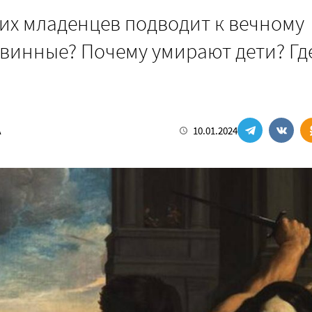
их младенцев подводит к вечному
евинные? Почему умирают дети? Гд
А
10.01.2024