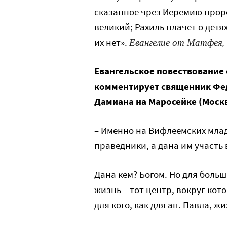
сказанное чрез Иеремию проро
великий; Рахиль плачет о детях
Евангелие от Матфея, 
их нет».
Евангельское повествование
комментирует священник Фед
Дамиана на Маросейке (Москв
– Именно на Вифлеемских млад
праведники, а дана им участь 
Дана кем? Богом. Но для боль
жизнь – тот центр, вокруг кото
для кого, как для ап. Павла, ж