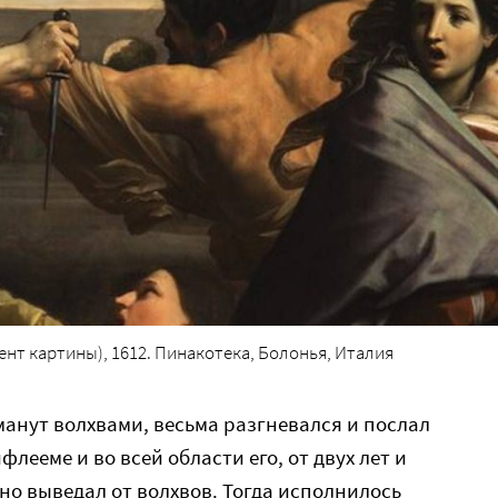
нт картины), 1612. Пинакотека, Болонья, Италия
бманут волхвами, весьма разгневался и послал
лееме и во всей области его, от двух лет и
но выведал от волхвов. Тогда исполнилось