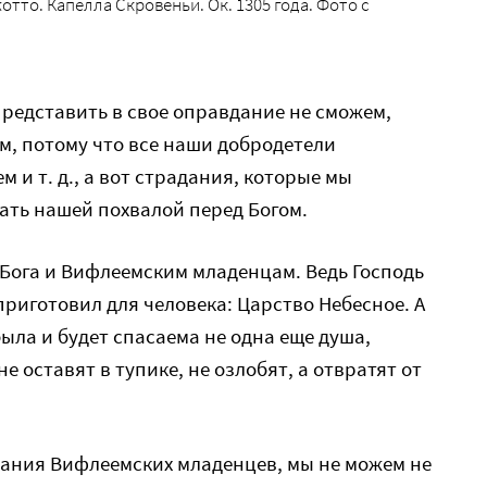
тто. Капелла Скровеньи. Ок. 1305 года. Фото с
представить в свое оправдание не сможем,
м, потому что все наши добродетели
 и т. д., а вот страдания, которые мы
стать нашей похвалой перед Богом.
т Бога и Вифлеемским младенцам. Ведь Господь
приготовил для человека: Царство Небесное. А
ыла и будет спасаема не одна еще душа,
 оставят в тупике, не озлобят, а отвратят от
нания Вифлеемских младенцев, мы не можем не