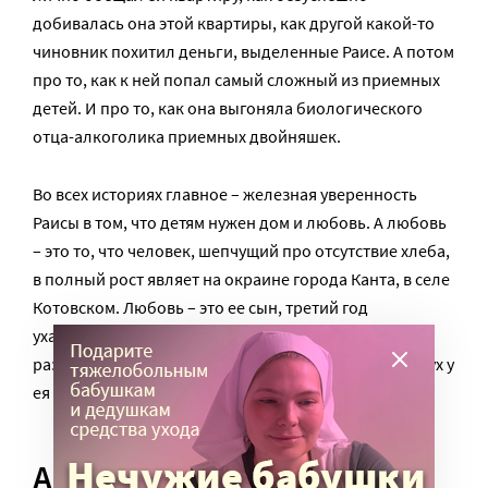
добивалась она этой квартиры, как другой какой-то
чиновник похитил деньги, выделенные Раисе. А потом
про то, как к ней попал самый сложный из приемных
детей. И про то, как она выгоняла биологического
отца-алкоголика приемных двойняшек.
Во всех историях главное – железная уверенность
Раисы в том, что детям нужен дом и любовь. А любовь
– это то, что человек, шепчущий про отсутствие хлеба,
в полный рост являет на окраине города Канта, в селе
Котовском. Любовь – это ее сын, третий год
ухаживающий за парализованной женой,
разбирающий ее шипящий трахеостомой лепет: «Мух у
ея хооший».
Американец в Киргизии: