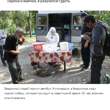
сирена и маячки, я разучился гудеть.
Бездомных людей кормит автобус Милосердия, а бездомные люди
кормят собаку, которая приходит в известное ей время. От чая, впрочем,
она отказалась