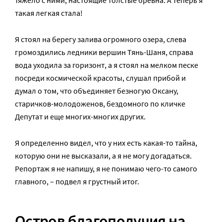
тяжело с ними, настоящие толстые бревна. А теперь я
такая легкая стала!
Я стоял на берегу залива огромного озера, слева
громоздились ледники вершин Тянь-Шаня, справа
вода уходила за горизонт, а я стоял на мелком песке
посреди космической красоты, слушал прибой и
думал о том, что объединяет безногую Оксану,
старичков-молодоженов, бездомного по кличке
Депутат и еще многих-многих других.
Я определенно видел, что у них есть какая-то тайна,
которую они не высказали, а я не могу догадаться.
Репортаж я не напишу, я не понимаю чего-то самого
главного, – подвел я грустный итог.
Остров благополучия на