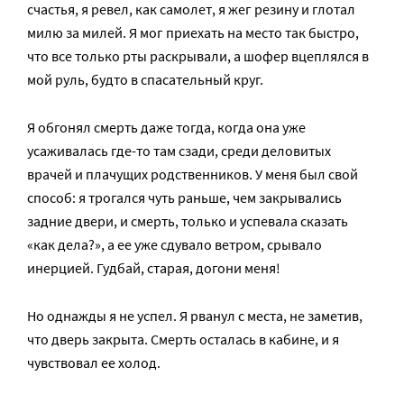
счастья, я ревел, как самолет, я жег резину и глотал
милю за милей. Я мог приехать на место так быстро,
что все только рты раскрывали, а шофер вцеплялся в
мой руль, будто в спасательный круг.
Я обгонял смерть даже тогда, когда она уже
усаживалась где-то там сзади, среди деловитых
врачей и плачущих родственников. У меня был свой
способ: я трогался чуть раньше, чем закрывались
задние двери, и смерть, только и успевала сказать
«как дела?», а ее уже сдувало ветром, срывало
инерцией. Гудбай, старая, догони меня!
Но однажды я не успел. Я рванул с места, не заметив,
что дверь закрыта. Смерть осталась в кабине, и я
чувствовал ее холод.