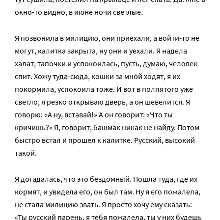
окно-то видно, в июне ночи светлые.
Я позвонила в милицию, они приехали, а войти-то не
могут, калитка закрыта, ну они и уехали. Я надела
халат, тапочки и успокоилась, пусть, думаю, человек
спит. Хожу туда-сюда, кошки за мной ходят, я их
покормила, успокоила тоже. И вот в полпятого уже
светло, я резко открываю дверь, а он шевелится. Я
говорю: «А ну, вставай!» А он говорит: «Что ты
кричишь?» Я, говорит, башмак никак не найду. Потом
быстро встал и прошел к калитке. Русский, высокий
такой.
Я догадалась, что это бездомный. Пошла туда, где их
кормят, и увидела его, он был там. Ну я его пожалела,
не стала милицию звать. Я просто хочу ему сказать:
«Ты русский парень, я тебя пожалела, ты у них будешь