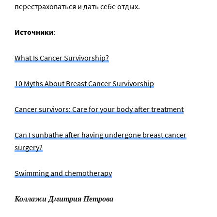
перестраховаться и дать себе отдых.
Источники
:
What Is Cancer Survivorship?
10 Myths About Breast Cancer Survivorship
Cancer survivors: Care for your body after treatment
Can I sunbathe after having undergone breast cancer
surgery?
Swimming and chemotherapy
Коллажи Дмитрия Петрова