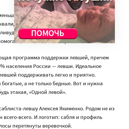
 меньшинство и даже самое угнетенное, потому
валидам нет-нет да и посочувствуют, а у нас
ливуда, Билл Гейтс, в Овальном кабинете тоже
омогать, и так вон какие прыткие! А вот и нет.
ющая программа поддержки левшей, причем
0% населения России — левши. Идеальное
левшей поддерживать легко и приятно.
богатые, а не только бедные. Вот и нужна
удь этакая, «Одной левой».
саблиста-левшу Алексея Якименко. Родом не из
 всего-всего. И логотип: сабля и профиль
олосы перетянуты веревочкой.