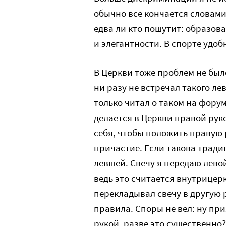
обычно все кончается словами 
едва ли кто пошутит: образов
и элегантности. В спорте удоб
В Церкви тоже проблем не было
ни разу не встречал такого ле
только читал о таком на форум
делается в Церкви правой рук
себя, чтобы положить правую р
причастие. Если такова традиц
левшей. Свечу я передаю левой
ведь это считается внутрицер
перекладывал свечу в другую р
правила. Споры не вел: ну пр
рукой, разве это существенно?