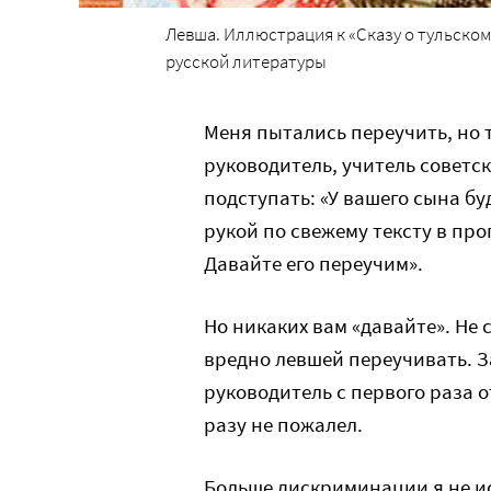
Левша. Иллюстрация к «Сказу о тульском
русской литературы
Меня пытались переучить, но 
руководитель, учитель советск
подступать: «У вашего сына бу
рукой по свежему тексту в проп
Давайте его переучим».
Но никаких вам «давайте». Не 
вредно левшей переучивать. З
руководитель с первого раза о
разу не пожалел.
Больше дискриминации я не и