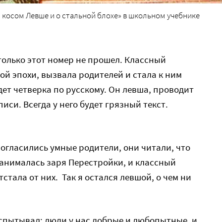
 косом Левше и о стальной блохе» в школьном учебнике
только этот номер не прошел. Классный
ой эпохи, вызвала родителей и стала к ним
дет четверка по русскому. Он левша, проводит
иси. Всегда у него будет грязный текст.
согласились умные родители, они читали, что
анималась заря Перестройки, и классный
тстала от них. Так я остался левшой, о чем ни
спытывал: люди у нас добрые и любопытные, и