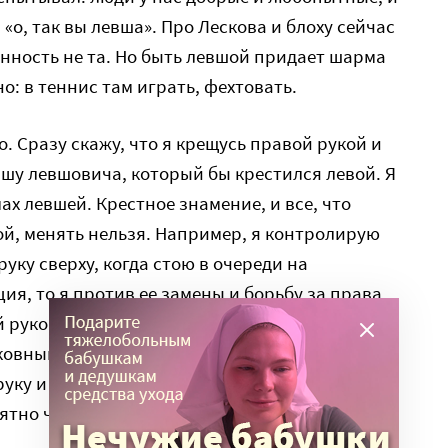
«о, так вы левша». Про Лескова и блоху сейчас
анность не та. Но быть левшой придает шарма
но: в теннис там играть, фехтовать.
. Сразу скажу, что я крещусь правой рукой и
вшу левшовича, который бы крестился левой. Я
ах левшей. Крестное знамение, и все, что
ой, менять нельзя. Например, я контролирую
уку сверху, когда стою в очереди на
ия, то я против ее замены и борьбу за права
 рукой, и пару раз получал замечание. Но
ковным предрассудком. Я не обижался,
уку и передавал, но говорил, что нет такого
иятно человеку, чтобы свечу передали правой