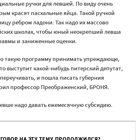
циальные ручки для левшей. По виду очень
орым красят пасхальные яйца. Такой ручкой
ницу ребром ладони. Так надо их массово
ийских школах, чтобы юный неокрепший левша
травмы и заниженные оценки.
но такую программу принимать упреждающе,
 то выступит какой-нибудь питерский депутат,
 переучивать, и пошла писать губерния
ворил профессор Преображенский, БРОНЯ.
 левше надо давать ежемесячную субсидию.
ЗГОВОР НА ЭТУ ТЕМУ ПРОДОЛЖИЛСЯ?