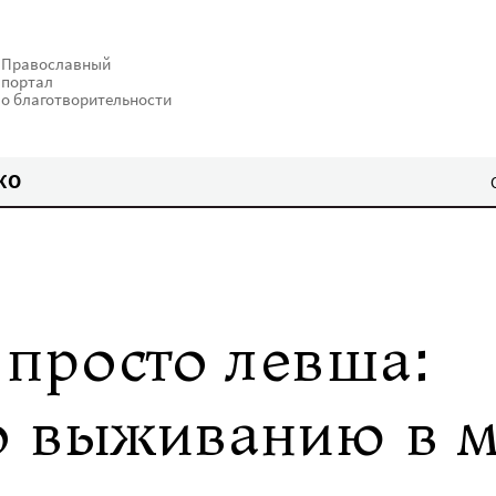
Православный
портал
о благотворительности
КО
 просто левша:
о выживанию в 