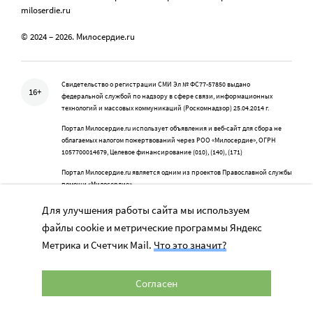
miloserdie.ru
© 2024 – 2026. Милосердие.ru
Свидетельство о регистрации СМИ Эл № ФС77-57850 выдано
16+
федеральной службой по надзору в сфере связи, информационных
технологий и массовых коммуникаций (Роскомнадзор) 25.04.2014 г.
Портал Милосердие.ru использует объявления и веб-сайт для сбора не
облагаемых налогом пожертвований через РОО «Милосердие», ОГРН
1057700014679, Целевое финансирование (010), (140), (171)
Портал Милосердие.ru является одним из проектов Православной службы
помощи «Милосердие»
Для улучшения работы сайта мы используем
файлы cookie и метрические программы Яндекс
Учредитель: АНО «Издательский центр «Нескучный сад»
Метрика и Счетчик Mail.
Что это значит?
Главный редактор: Данилова Ю.К.
info@miloserdie.ru
8-499-350-05-95
Согласен