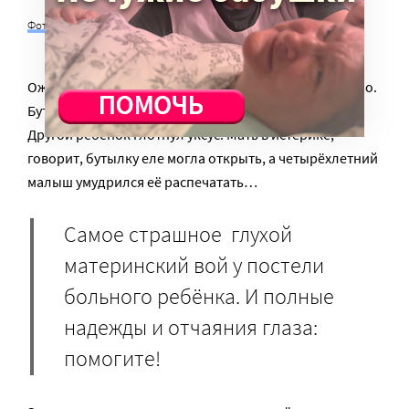
Фото с сайта journal.texaschildrens.org
Ожоги, травмы, отравления… Два года рёбенку было.
Бутылёк бабушкиного «клофелина» и ­ не спасли.
Другой ребёнок глотнул уксус. Мать в истерике,
говорит, бутылку еле могла открыть, а четырёхлетний
малыш умудрился её распечатать…
Самое страшное ­ глухой
материнский вой у постели
больного ребёнка. И полные
надежды и отчаяния глаза:
помогите!