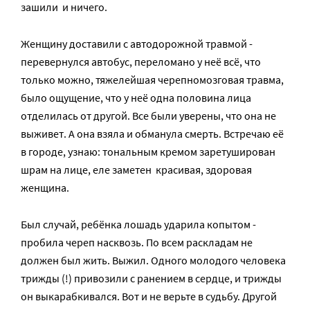
зашили ­ и ничего.
Женщину доставили с автодорожной травмой ­
перевернулся автобус, переломано у неё всё, что
только можно, тяжелейшая черепно­мозговая травма,
было ощущение, что у неё одна половина лица
отделилась от другой. Все были уверены, что она не
выживет. А она взяла и обманула смерть. Встречаю её
в городе, узнаю: тональным кремом заретуширован
шрам на лице, еле заметен ­ красивая, здоровая
женщина.
Был случай, ребёнка лошадь ударила копытом ­
пробила череп насквозь. По всем раскладам не
должен был жить. Выжил. Одного молодого человека
трижды (!) привозили с ранением в сердце, и трижды
он выкарабкивался. Вот и не верьте в судьбу. Другой