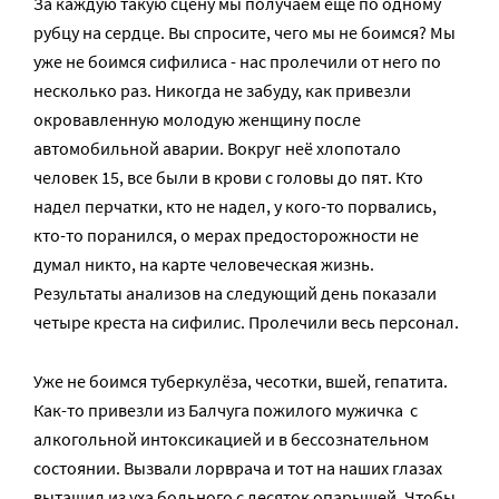
За каждую такую сцену мы получаем ещё по одному
рубцу на сердце. Вы спросите, чего мы не боимся? Мы
уже не боимся сифилиса -­ нас пролечили от него по
несколько раз. Никогда не забуду, как привезли
окровавленную молодую женщину после
автомобильной аварии. Вокруг неё хлопотало
человек 15, все были в крови с головы до пят. Кто
надел перчатки, кто не надел, у кого-­то порвались,
кто-­то поранился, о мерах предосторожности не
думал никто, на карте человеческая жизнь.
Результаты анализов на следующий день показали
четыре креста на сифилис. Пролечили весь персонал.
Уже не боимся туберкулёза, чесотки, вшей, гепатита.
Как-­то привезли из Балчуга пожилого мужичка ­ с
алкогольной интоксикацией и в бессознательном
состоянии. Вызвали лор­врача и тот на наших глазах
вытащил из уха больного с десяток опарышей. Чтобы