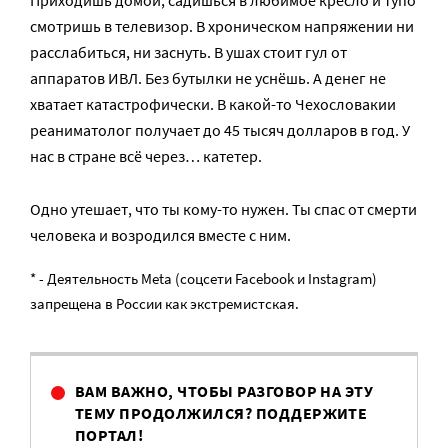
Приходишь домой, садишься в любимое кресло и тупо
смотришь в телевизор. В хроническом напряжении ни
расслабиться, ни заснуть. В ушах стоит гул от
аппаратов ИВЛ. Без бутылки не уснёшь. А денег не
хватает катастрофически. В какой­-то Чехословакии
реаниматолог получает до 45 тысяч долларов в год. У
нас в стране всё через… катетер.
Одно утешает­, что ты кому-­то нужен. Ты спас от смерти
человека и возродился вместе с ним.
* - Деятельность Meta (соцсети Facebook и Instagram)
запрещена в России как экстремистская.
ВАМ ВАЖНО, ЧТОБЫ РАЗГОВОР НА ЭТУ
ТЕМУ ПРОДОЛЖИЛСЯ? ПОДДЕРЖИТЕ
ПОРТАЛ!