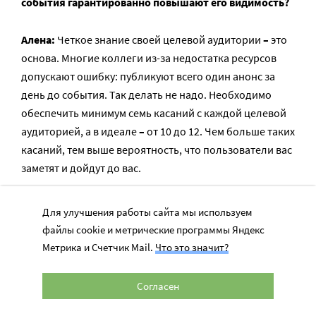
события гарантированно повышают его видимость?
Алена:
Четкое знание своей целевой аудитории
–
это
основа. Многие коллеги из-за недостатка ресурсов
допускают ошибку: публикуют всего один анонс за
день до события. Так делать не надо. Необходимо
обеспечить минимум семь касаний с каждой целевой
аудиторией, а в идеале
–
от 10 до 12. Чем больше таких
касаний, тем выше вероятность, что пользователи вас
заметят и дойдут до вас.
Для улучшения работы сайта мы используем
Вот как это работает на практике
файлы cookie и метрические программы Яндекс
Метрика и Счетчик Mail.
Что это значит?
Мария:
Еще можно и нужно использовать нашу очень
Согласен
классную, специально разработанную айдентику
«Щедрого вторника». Она
доступна на нашем сайте
и