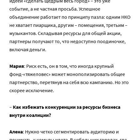
идеей «сделать щедрым весь город» – это уже
событие, а не частная просьба. Успешное
объединение работает по принципу пазла: одним НКО
не хватает пиарщика, другим – помещения, третьим –
музыкантов. Складывая ресурсы для общей акции,
партнеры получают то, что недоступно поодиночке,
включая деньги.
Мария
: Риск есть, он в том, что иногда крупный
фонд-«тяжеловес» может монополизировать общее
партнерство, перетянув на себя всю кампанию. Но это
скорее исключение.
–
Как избежать конкуренции за ресурсы бизнеса
внутри коалиции?
Алена
: Нужно четко сегментировать аудиторию и
понимать, к кому вы идете. В небольших городах, где