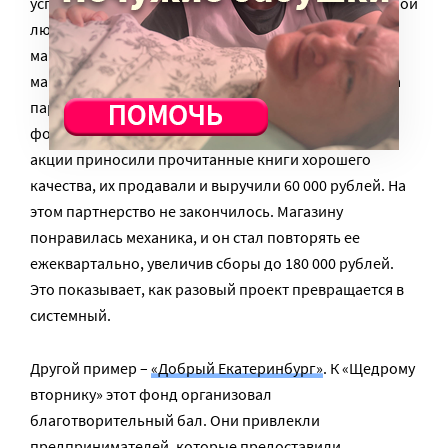
успешную модель, которую можно тиражировать. Мой
любимый пример – фонд
«Менора»
и книжный
магазин «Буквально» в Екатеринбурге. Молодой
магазин, крошечный (на 20 кв. м) – они открылись за
пару месяцев до «Щедрого вторника» – провел с
фондом книжную распродажу: горожане во время
акции приносили прочитанные книги хорошего
качества, их продавали и выручили 60 000 рублей. На
этом партнерство не закончилось. Магазину
понравилась механика, и он стал повторять ее
ежеквартально, увеличив сборы до 180 000 рублей.
Это показывает, как разовый проект превращается в
системный.
Другой пример –
«Добрый Екатеринбург»
. К «Щедрому
вторнику» этот фонд организовал
благотворительный бал. Они привлекли
предпринимателей, которые предоставили