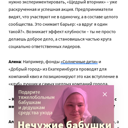
нужно экспериментировать, «Щедрый вторник» – уже
раскрученная и успешная акция. Предприниматели
видят, что участвуют не в одиночку, а в составе целого
сообщества. Это снимает барьер: «а вдруг я один
такой?». Возникает эффект клубности – ты не просто
делаешь доброе дело, а становишься частью круга
социально ответственных лидеров.
Алена
: Например, фонды
«Солнечные дети»
и
«Добрый город» из Екатеринбурга проводят для
компаний квиз и позиционируют это как вступление в
«клуб» лучших и самых щедрых компаний города.
– Как небольшой региональной НКО договориться с
местным бизнесом о стратегическом партнерстве?
Алена
: Нужно предлагать бизнесу не разовую акцию, а