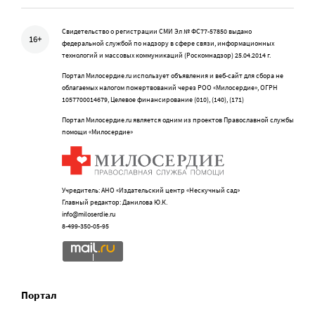
Свидетельство о регистрации СМИ Эл № ФС77-57850 выдано
16+
федеральной службой по надзору в сфере связи, информационных
технологий и массовых коммуникаций (Роскомнадзор) 25.04.2014 г.
Портал Милосердие.ru использует объявления и веб-сайт для сбора не
облагаемых налогом пожертвований через РОО «Милосердие», ОГРН
1057700014679, Целевое финансирование (010), (140), (171)
Портал Милосердие.ru является одним из проектов Православной службы
помощи «Милосердие»
Учредитель: АНО «Издательский центр «Нескучный сад»
Главный редактор: Данилова Ю.К.
info@miloserdie.ru
8-499-350-05-95
Портал