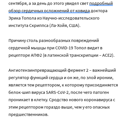
сентября, а за день до этого увидел свет
подробный
обзор сердечных осложнений от ковида
доктора
Эрика Топола из Научно-исследовательского
института Скриппса (Ла-Хойя, США).
Причину столь разнообразных повреждений
сердечной мышцы при COVID-19 Топол видит в
рецепторе АПФ2 (в латинской транскрипции – АСЕ2).
Ангиотензинпревращающий фермент 2 – важнейший
регулятор функций сердца и он же, по злой иронии,
является тем рецептором, к которому присоединяется
белок-шип вируса SARS-CoV-2, после чего патоген
проникает в клетку. Сродство нового коронавируса с
этим рецептором гораздо выше, чем у его опасных
предшественников.