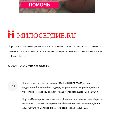
Перепечатка материалов сайта в интернете возможна только при
наличии активной гиперссылки на оригинал материала на сайте
miloserdie.ru
© 2024 – 2026. Милосердие.ru
Свидетельство о регистрации СМИ Эл № ФС77-57850 выдано
16+
федеральной службой по надзору в сфере связи, информационных
технологий и массовых коммуникаций (Роскомнадзор) 25.04.2014 г.
Портал Милосердие.ru использует объявления и веб-сайт для сбора не
облагаемых налогом пожертвований через РОО «Милосердие», ОГРН
1057700014679, Целевое финансирование (010), (140), (171)