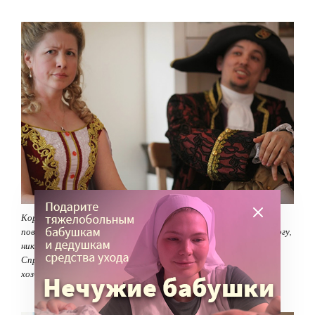
Королева (слева) (Светлана Арбузова, сестра) по поводу и без
повода мимоходом повелевала «отрубите ему голову». Слава Богу,
никто и не собирался исполнять ее сердитых распоряжений.
Справа — король (Константин Кантемиров, дежурный по
хозчасти в богадельне)