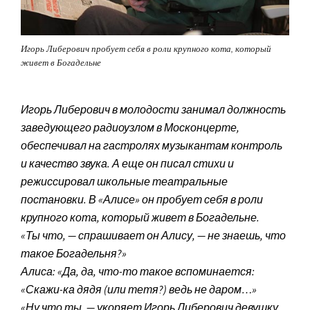
Игорь Либерович пробует себя в роли крупного кота, который
живет в Богадельне
Игорь Либерович в молодости занимал должность
заведующего радиоузлом в Москонцерте,
обеспечивал на гастролях музыкантам контроль
и качество звука. А еще он писал стихи и
режиссировал школьные театральные
постановки. В «Алисе» он пробует себя в роли
крупного кота, который живет в Богадельне.
«Ты что, — спрашивает он Алису, — не знаешь, что
такое Богадельня?»
Алиса: «Да, да, что-то такое вспоминается:
«Скажи-ка дядя (или тетя?) ведь не даром…»
«Ну что ты, — укоряет Игорь Либерович девушку,