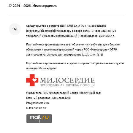
© 2024 – 2026. Милосердие.ru
Свидетельство о регистрации СМИ Эл № ФС77-57850 выдано
16+
федеральной службой по надзору в сфере связи, информационных
технологий и массовых коммуникаций (Роскомнадзор) 25.04.2014 г.
Портал Милосердие.ru использует объявления и веб-сайт для сбора не
облагаемых налогом пожертвований через РОО «Милосердие», ОГРН
1057700014679, Целевое финансирование (010), (140), (171)
Портал Милосердие.ru является одним из проектов Православной службы
помощи «Милосердие»
Учредитель: АНО «Издательский центр «Нескучный сад»
Главный редактор: Данилова Ю.К.
info@miloserdie.ru
8-499-350-05-95