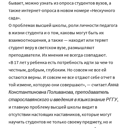
бывает, можно узнать из опроса студентов вузов, а
также интернет-опроса в новом номере «Нескучного
сада».
О проблемах высшей школы, роли личности педагога
в жизни студента и о том, каковы могут быть их
взаимоотношения, а также — находит или теряет
студент веру в светском вузе, размышляют
преподаватели. Их мнения не всегда совпадают.
«В 17 лет у ребенка есть потребность идти за чем-то
честным, добрым, глубоким. Но совсем не все ей
остаются верны. И совсем не все отдают себе отчет в
той измене, которую они совершают», — считает
Анна
Константиновна Поливанова, преподаватель
старославянского и введения в языкознание РГГУ
,
и главную проблему высшей школы видит в
отсутствии настоящих наставников, которые могут
научить студентов не только своему предмету, но и