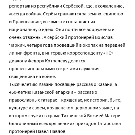
репортаж из республики Сербской, где, к сожалению,
«всегда война». Сербы сражаются за землю, единство
и Православие; все вместе составляет их
национальную идею. Они почти все вооружены и
очень отважны. А сербский протоиерей Воислав
Чаркич, четыре года проведший в окопах на передней
линии фронта, в интервью корреспонденту «НС»
диакону Федору Котрелеву делится
профессиональными секретами служения
священника на войне.
Тысячелетию Казани посвящен рассказ о Казани, а
450-летию Казанской епархии – рассказ о
православных татарах – кряшенах, их истории, быте,
культуре и своем, кряшенском церковном языке, на
котором служит в храме Тихвинской Божией Матери
благочинный всех кряшенских приходов Татарстана
протоиерей Павел Павлов.