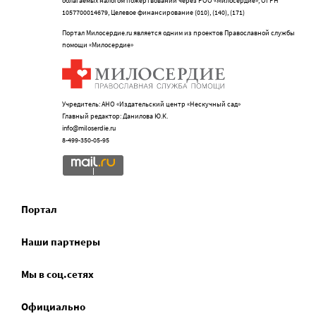
облагаемых налогом пожертвований через РОО «Милосердие», ОГРН
1057700014679, Целевое финансирование (010), (140), (171)
Портал Милосердие.ru является одним из проектов Православной службы
помощи «Милосердие»
Учредитель: АНО «Издательский центр «Нескучный сад»
Главный редактор: Данилова Ю.К.
info@miloserdie.ru
8-499-350-05-95
Портал
Наши партнеры
Мы в соц.сетях
Официально