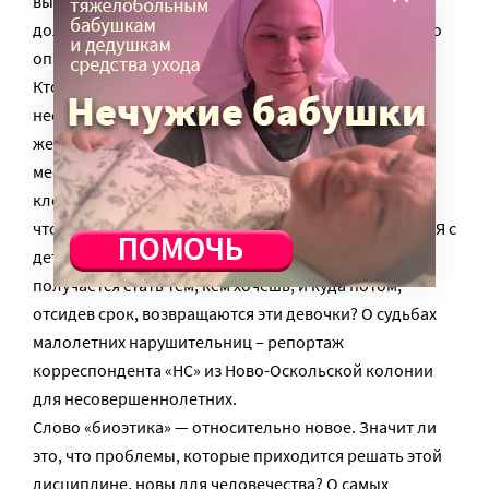
выяснилось после беседы с родителями, каждый
должен решать сам с помощью «вполне научного, но
опасного метода проб и ошибок».
Кто и за что сидит в женской колонии для
несовершеннолетних? «Транзитные камеры,
железные кровати без матрацев, 40 человек на 12
мест, потные и немытые тела, а кругом тараканы и
клопы – весь этот «набор» лишний раз мне доказал,
что эта жизнь не для меня, что я не хочу этой жизни. Я с
детства хотела быть мамой, а не зэчкой». Почему не
получается стать тем, кем хочешь, и куда потом,
отсидев срок, возвращаются эти девочки? О судьбах
малолетних нарушительниц – репортаж
корреспондента «НС» из Ново-Оскольской колонии
для несовершеннолетних.
Слово «биоэтика» — относительно новое. Значит ли
это, что проблемы, которые приходится решать этой
дисциплине, новы для человечества? О самых