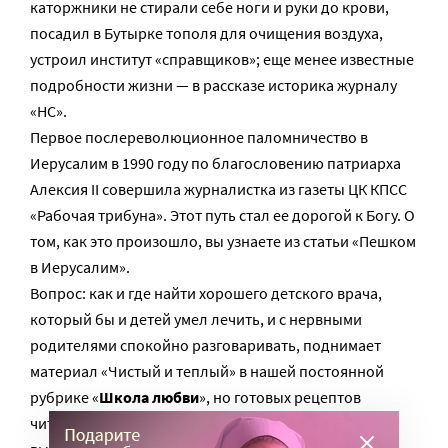
каторжники не стирали себе ноги и руки до крови,
посадил в Бутырке тополя для очищения воздуха,
устроил институт «справщиков»; еще менее известные
подробности жизни — в рассказе историка журналу
«НС».
Первое послереволюционное паломничество в
Иерусалим в 1990 году по благословению патриарха
Алексия II совершила журналистка из газеты ЦК КПСС
«Рабочая трибуна». Этот путь стал ее дорогой к Богу. О
том, как это произошло, вы узнаете из статьи «Пешком
в Иерусалим».
Вопрос: как и где найти хорошего детского врача,
который бы и детей умел лечить, и с нервными
родителями спокойно разговаривать, поднимает
материал «Чистый и теплый» в нашей постоянной
рубрике «
Школа любви
», но готовых рецептов
читатель здесь не найдет. Такие вопросы, как