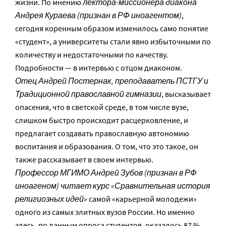
жизни. По мнению
лектора-миссионера диакона
Андрея Кураева (признан в РФ иноагентом)
,
сегодня коренным образом изменилось само понятие
«студент», а университеты стали явно избыточными по
количеству и недостаточными по качеству.
Подробности — в интервью с отцом диаконом.
Отец Андрей Постернак, преподаватель ПСТГУ и
Традиционной православной гимназии
, высказывает
опасения, что в светской среде, в том числе вузе,
слишком быстро происходит расцерковление, и
предлагает создавать православную автономию
воспитания и образования. О том, что это такое, он
также рассказывает в своем интервью.
Профессор МГИМО Андрей Зубов (признан в РФ
иноагеном)
читает курс «Сравнительная история
религиозных идей»
самой «карьерной молодежи»
одного из самых элитных вузов России. Но именно
здесь, по данным опроса студентов, оказалось 87 %