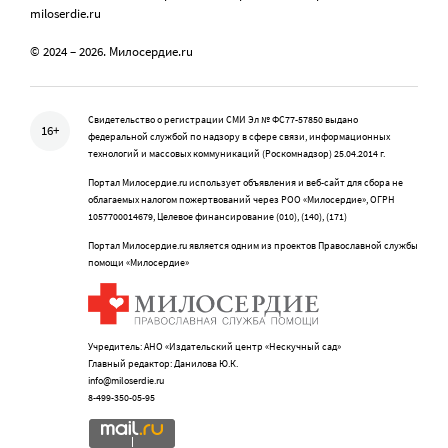
miloserdie.ru
© 2024 – 2026. Милосердие.ru
Свидетельство о регистрации СМИ Эл № ФС77-57850 выдано
16+
федеральной службой по надзору в сфере связи, информационных
технологий и массовых коммуникаций (Роскомнадзор) 25.04.2014 г.
Портал Милосердие.ru использует объявления и веб-сайт для сбора не
облагаемых налогом пожертвований через РОО «Милосердие», ОГРН
1057700014679, Целевое финансирование (010), (140), (171)
Портал Милосердие.ru является одним из проектов Православной службы
помощи «Милосердие»
Учредитель: АНО «Издательский центр «Нескучный сад»
Главный редактор: Данилова Ю.К.
info@miloserdie.ru
8-499-350-05-95