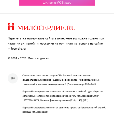
Перепечатка материалов сайта в интернете возможна только при
наличии активной гиперссылки на оригинал материала на сайте
miloserdie.ru
© 2024 – 2026. Милосердие.ru
Свидетельство о регистрации СМИ Эл № ФС77-57850 выдано
16+
федеральной службой по надзору в сфере связи, информационных
технологий и массовых коммуникаций (Роскомнадзор) 25.04.2014 г.
Портал Милосердие.ru использует объявления и веб-сайт для сбора не
облагаемых налогом пожертвований через РОО «Милосердие», ОГРН
1057700014679, Целевое финансирование (010), (140), (171)
Портал Милосердие.ru является одним из проектов Православной службы
помощи «Милосердие»