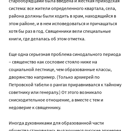
старообрядцами была введена и жесткая приходская
система: все жители определенного квартала, села,
района должны были ходить в храм, находящийся в
этом районе, и в нем исповедоваться и причащаться
хотя бы раз в год. Священники вели специальные
книги, где делалась об этом отметка.
Еще одна серьезная проблема синодального периода
– священство как сословие стояло ниже на
социальной лестнице, чем образованные классы,
дворянство например. (Только архиерей по
Петровской табели о рангах приравнивался к тайному
советнику или генералу.) От этого возникало
снисходительное отношение, а вместе с тем и
недоверие к священнику.
Иногда духовниками для образованной части
общества становились выдающиеся русские архиереи.