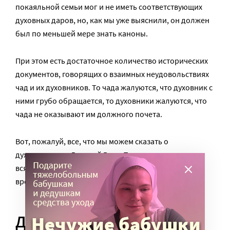
покаяльной семьи мог и не иметь соответствующих
духовных даров, но, как мы уже выяснили, он должен
был по меньшей мере знать каноны.
При этом есть достаточное количество исторических
документов, говорящих о взаимных неудовольствиях
чад и их духовников. То чада жалуются, что духовник с
ними грубо обращается, то духовники жалуются, что
чада не оказывают им должного почета.
Вот, пожалуй, все, что мы можем сказать о
духовничестве Древней Руси. По-видимому, оно во
всяком случае отвечало запросам и обычаям своего
времени.
Духовник на социальной