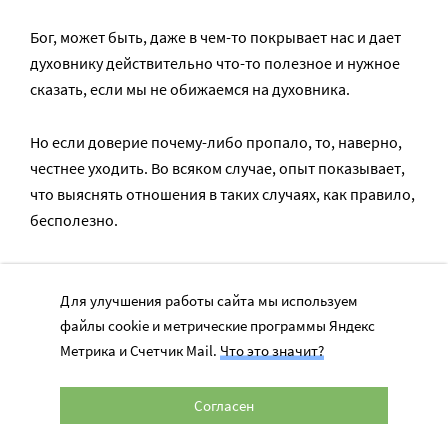
Бог, может быть, даже в чем-то покрывает нас и дает
духовнику действительно что-то полезное и нужное
сказать, если мы не обижаемся на духовника.
Но если доверие почему-либо пропало, то, наверно,
честнее уходить. Во всяком случае, опыт показывает,
что выяснять отношения в таких случаях, как правило,
бесполезно.
На самом деле очень трудно выводить общие
формулы, в которые только подставляй значение и
Для улучшения работы сайта мы используем
получай готовый результат. Это всегда личные
файлы cookie и метрические программы Яндекс
Метрика и Счетчик Mail.
Что это значит?
индивидуальные отношения, которые должны быть
основаны на доверии, взаимной молитве и в
конечном счете на духовной любви, а не на душевной
Согласен
привязанности, которая стремится подменить собой