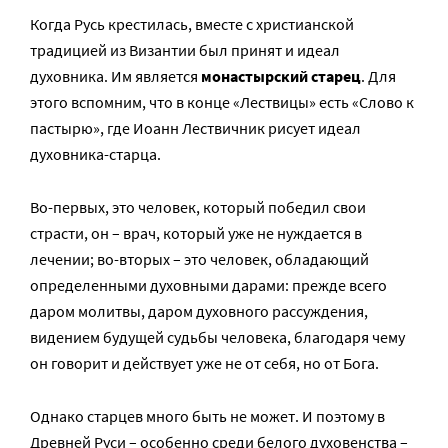
Когда Русь крестилась, вместе с христианской
традицией из Византии был принят и идеал
духовника. Им является
монастырский старец
. Для
этого вспомним, что в конце «Лествицы» есть «Слово к
пастырю», где Иоанн Лествичник рисует идеал
духовника-старца.
Во-первых, это человек, который победил свои
страсти, он – врач, который уже не нуждается в
лечении; во-вторых – это человек, обладающий
определенными духовными дарами: прежде всего
даром молитвы, даром духовного рассуждения,
видением будущей судьбы человека, благодаря чему
он говорит и действует уже не от себя, но от Бога.
Однако старцев много быть не может. И поэтому в
Древней Руси – особенно среди белого духовенства –