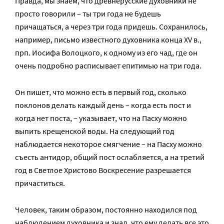
Правда, мы знаем, что древнерусские духовники не
просто говорили – ты три года не будешь
причащаться, а через три года придешь. Сохранилось,
например, письмо известного духовника конца XV в.,
прп. Иосифа Волоцкого, к одному из его чад, где он
очень подробно расписывает епитимью на три года.
Он пишет, что можно есть в первый год, сколько
поклонов делать каждый день – когда есть пост и
когда нет поста, – указывает, что на Пасху можно
выпить крещенской воды. На следующий год
наблюдается некоторое смягчение – на Пасху можно
съесть антидор, общий пост ослабляется, а на третий
год в Светлое Христово Воскресение разрешается
причаститься.
Человек, таким образом, постоянно находился под
наблюдением духовника и знал, что ему делать все это