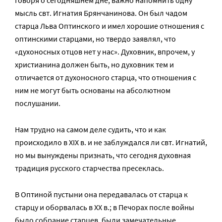
Говоря о сегодняшнем дне, важно напомнить одну
мысль свт. Игнатия Брянчанинова. Он был чадом
старца Льва Оптинского и имел хорошие отношения с
оптинскими старцами, но твердо заявлял, что
«духоносных отцов нет у нас». Духовник, впрочем, у
христианина должен быть, но духовник тем и
отличается от духоносного старца, что отношения с
ним не могут быть основаны на абсолютном
послушании.
Нам трудно на самом деле судить, что и как
происходило в XIX в. и не заблуждался ли свт. Игнатий,
но мы вынуждены признать, что сегодня духовная
традиция русского старчества пресеклась.
В Оптиной пустыни она передавалась от старца к
старцу и оборвалась в XX в.; в Печорах после войны
было собрание старцев, были замечательные