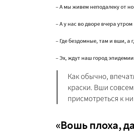
– А мы живем неподалеку от н
– А у нас во дворе вчера утром
– Где бездомные, там и вши, а 
– Эх, ждут наш город эпидемии
Как обычно, впеча
краски. Вши совсем
присмотреться к н
«Вошь плоха, да