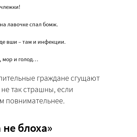
очлежки!
 на лавочке спал бомж.
где вши – там и инфекции.
, мор и голод…
тлительные граждане сгущают
 не так страшны, если
им повнимательнее.
 не блоха»