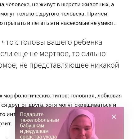
 человеке, не живут в шерсти животных, а
могут только с другого человека. Причем
о прыгать и летать эти насекомые не умеют.
, что с головы вашего ребенка
если еще не мертвое, то сильно
омое, не представляющее никакой
х морфологических типов: головная, лобковая
я друг от друга, хотя могут скрещиваться и
то интересная особенность, которая нам с
озит.