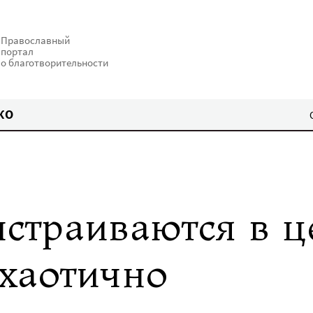
Православный
портал
о благотворительности
КО
страиваются в ц
 хаотично