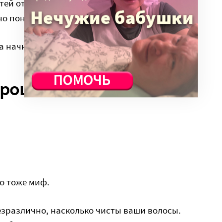
тей от разных подвидов, то у каждого из них
но понимать.
 а начнем с инфестации.
орошей не бывает
то тоже миф.
зразлично, насколько чисты ваши волосы.