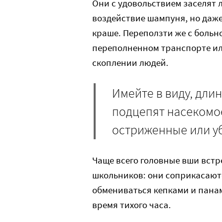
Они с удовольствием заселят 
воздействие шампуня, но даже 
краше. Переползти же с больно
переполненном транспорте ил
скоплении людей.
Имейте в виду, дл
подцепят насекомое
остриженные или уб
Чаще всего головные вши встр
школьников: они соприкасаютс
обмениваться кепками и пана
время тихого часа.