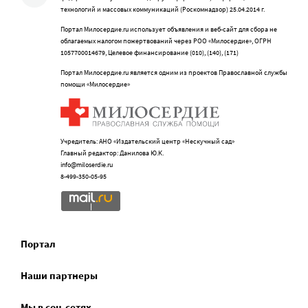
технологий и массовых коммуникаций (Роскомнадзор) 25.04.2014 г.
Портал Милосердие.ru использует объявления и веб-сайт для сбора не
облагаемых налогом пожертвований через РОО «Милосердие», ОГРН
1057700014679, Целевое финансирование (010), (140), (171)
Портал Милосердие.ru является одним из проектов Православной службы
помощи «Милосердие»
Учредитель: АНО «Издательский центр «Нескучный сад»
Главный редактор: Данилова Ю.К.
info@miloserdie.ru
8-499-350-05-95
Портал
Наши партнеры
Мы в соц.сетях