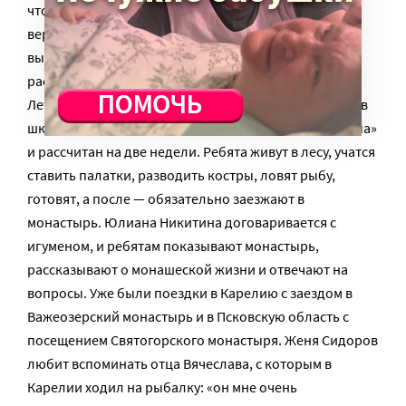
что Церковь проникает в их жизнь. Они видят, что
веруют люди серьезные, основательные, это
вызывает интерес. Они с таким интересом
рассказывают, как в монастырь ездят».
Летом воспитатели организовывают для подростков
школы выживания: проект называется «Лесная тропа»
и рассчитан на две недели. Ребята живут в лесу, учатся
ставить палатки, разводить костры, ловят рыбу,
готовят, а после — обязательно заезжают в
монастырь. Юлиана Никитина договаривается с
игуменом, и ребятам показывают монастырь,
рассказывают о монашеской жизни и отвечают на
вопросы. Уже были поездки в Карелию с заездом в
Важеозерский монастырь и в Псковскую область с
посещением Святогорского монастыря. Женя Сидоров
любит вспоминать отца Вячеслава, с которым в
Карелии ходил на рыбалку: «он мне очень