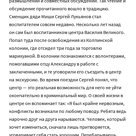
размышлений и совместных обсуждений. Так чтение и
обсуждение прочитанного вошло в традицию.
Сменщик дяди Миши Сергей Лукьянов стал
воспитателем совсем недавно. Несколько лет назад
он сам был воспитанником центра Василия Великого.
Попал туда после освобождения из Колпинской
колонии, где отсидел три года за торговлю
марихуаной. В колонии познакомился с волонтерами,
помогавшими отцу Александру в работе с
заключенными, и те уговорили его съездить в центр
на экскурсию. Во время поездки Сергей понял, что
центр — это реальная возможность для него не уйти
окончательно в криминальный мир. О своей жизни в
центре он вспоминает так: «Я был крайне нервозным,
конфликты возникали по любому поводу. Ребята ведь
нарочно друг на друга нарываются. Человек, который
хочет измениться, сначала лишь притворяется,
уговаривает себя стать хорошим. Перебарываешь