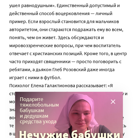
ушел равнодушным». Единственный допустимый и
действенный способ воцерковления — личный
пример. Если взрослый становится для мальчиков
авторитетом, они стараются подражать ему во всем,
понять, чем он живет. Здесь обсуждаются и
мировоззренческие вопросы, при чем воспитатель
отвечает с христианских позиций. Кроме того, в центр
часто приходят священники — просто поговорить с
ребятами, а дьякон Глеб Розовский даже иногда
играет с ними в футбол.
Психолог Елена Галактионова рассказывает: «Я
сторонник того, чтобы ребят не принуждали к храму и
молитве. Принуждение рождает отторжение. И,
знаете, многие осознанно крестятся, просят
воспитателя или педагога стать им крестными. Даже
те ребята, которые по каким-то причинам не ужились
в центре и были отчислены, приходят в храм, потому