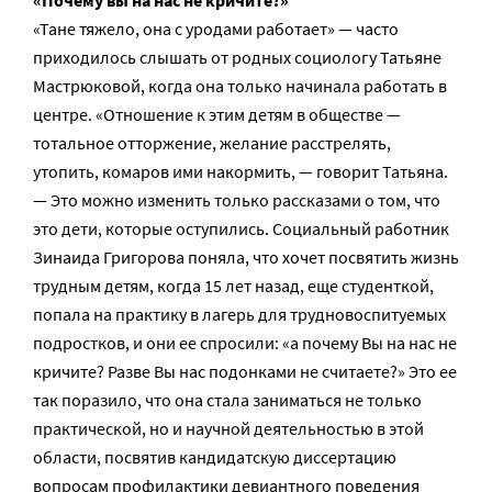
«Почему вы на нас не кричите?»
«Тане тяжело, она с уродами работает» — часто
приходилось слышать от родных социологу Татьяне
Мастрюковой, когда она только начинала работать в
центре. «Отношение к этим детям в обществе —
тотальное отторжение, желание расстрелять,
утопить, комаров ими накормить, — говорит Татьяна.
— Это можно изменить только рассказами о том, что
это дети, которые оступились. Социальный работник
Зинаида Григорова поняла, что хочет посвятить жизнь
трудным детям, когда 15 лет назад, еще студенткой,
попала на практику в лагерь для трудновоспитуемых
подростков, и они ее спросили: «а почему Вы на нас не
кричите? Разве Вы нас подонками не считаете?» Это ее
так поразило, что она стала заниматься не только
практической, но и научной деятельностью в этой
области, посвятив кандидатскую диссертацию
вопросам профилактики девиантного поведения