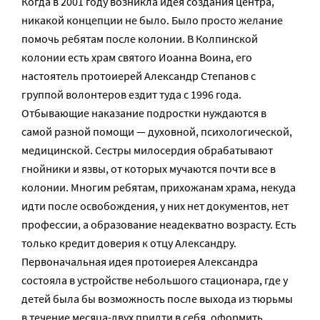
Когда в 2001 году возникла идея создания центра,
никакой концепции не было. Было просто желание
помочь ребятам после колонии. В Колпинской
колонии есть храм святого Иоанна Воина, его
настоятель протоиерей Александр Степанов с
группой волонтеров ездит туда с 1996 года.
Отбывающие наказание подростки нуждаются в
самой разной помощи — духовной, психологической,
медицинской. Сестры милосердия обрабатывают
гнойники и язвы, от которых мучаются почти все в
колонии. Многим ребятам, прихожанам храма, некуда
идти после освобождения, у них нет документов, нет
профессии, а образование неадекватно возрасту. Есть
только кредит доверия к отцу Александру.
Первоначальная идея протоиерея Александра
состояла в устройстве небольшого стационара, где у
детей была бы возможность после выхода из тюрьмы
в течение месяца-двух придти в себя, оформить