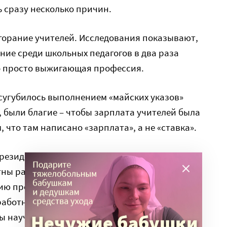
ь сразу несколько причин.
горание учителей. Исследования показывают,
ие среди школьных педагогов в два раза
то просто выжигающая профессия.
сугубилось выполнением «майских указов»
, были благие – чтобы зарплата учителей была
, что там написано «зарплата», а не «ставка».
президента Владимира Путина, подписанных 7
естны распоряжением о повышении зарплаты
ю президента, зарплата школьных учителей,
работников культуры должна быть не ниже
ты научных сотрудников, вузовских