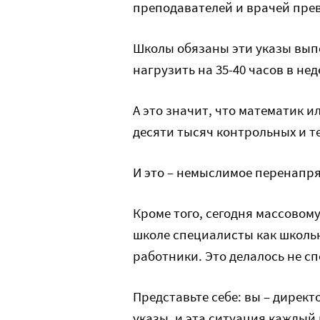
преподавателей и врачей прев
Школы обязаны эти указы выпо
нагрузить на 35-40 часов в не
А это значит, что математик и
десяти тысяч контрольных и т
И это – немыслимое перенапря
Кроме того, сегодня массовом
школе специалисты как школь
работники. Это делалось не с
Представьте себе: вы – дирек
указы, и эта ситуация каждый