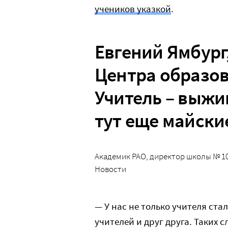
учеников указкой
.
Евгений Ямбург
Центра образов
Учитель – выжи
тут еще майски
Академик РАО, директор школы № 10
Новости
— У нас не только учителя ста
учителей и друг друга. Таких с