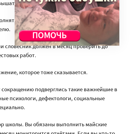
ышать среднюю по региону в два раза.
лнять, но, чтобы их выполнить, учителя надо
делю.
ли словесник должен в месяц проверить до
естовых работ.
жение, которое тоже сказывается.
у сокращению подверглись такие важнейшие в
ные психологи, дефектологи, социальные
пециально.
тор школы. Вы обязаны выполнить майские
 месяц мониторится отчётами. Если вы что-то