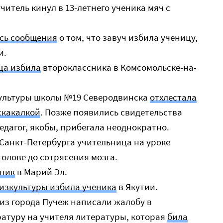
учитель кинул в 13-летнего ученика мяч с
сь сообщения
о том, что завуч избила ученицу,
и.
ца избила
второклассника в Комсомольске-на-
зкультуры школы №19 Северодвинска
отхлестала
скакалкой
. Позже появились свидетельства
педагог, якобы, прибегала неоднократно.
1 Санкт-Петербурга учительница на уроке
голове до сотрясения мозга.
еник
в Марий Эл.
изкультуры избила ученика
в Якутии.
 из города Пучеж написали жалобу в
атуру на учителя литературы, которая
била