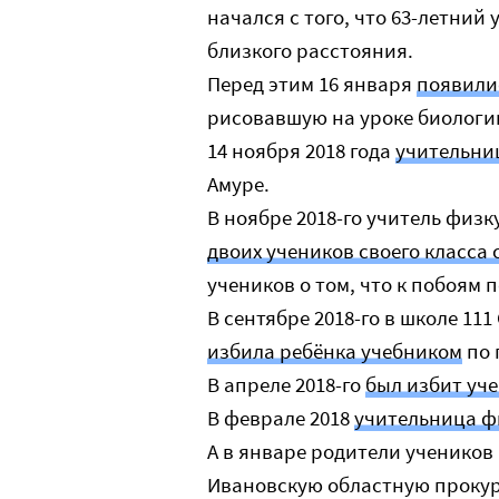
начался с того, что 63-летний 
близкого расстояния.
Перед этим 16 января
появили
рисовавшую на уроке биологи
14 ноября 2018 года
учительни
Амуре.
В ноябре 2018-го учитель фи
двоих учеников своего класса 
учеников о том, что к побоям 
В сентябре 2018-го в школе 11
избила ребёнка учебником
по 
В апреле 2018-го
был избит уч
В феврале 2018
учительница ф
А в январе родители учеников
Ивановскую областную прокур