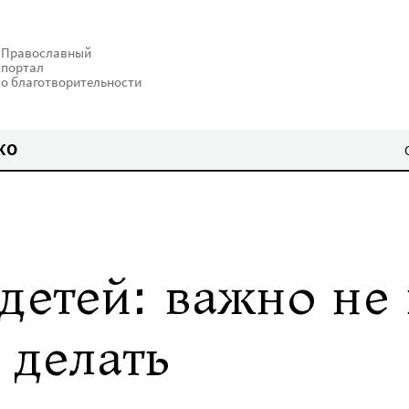
Православный
портал
о благотворительности
КО
детей: важно не 
 делать