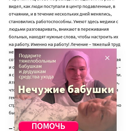
видел, как люди поступали в центр подавленные, в
отчаянии, и в течение нескольких дней менялись,
становились работоспособны. Умеют здесь медики с
людьми разговаривать, вникают в переживания
больных, находят нужные слова, чтобы настроить их
на работу. Именно на работу! Лечение – тяжелый труд
не только врача, но и пациента. Если угодно,
сотворчество. Поэтому обстановка в центре душевная
и одновременно рабочая. Мне есть с чем сравнивать –
я сначала в Боткинской лежал, в третьей гематологии.
Атмосфера там подавляющая, негативная. И я боюсь,
что так в большинстве российских онкологических и
гематологических отделений. Ситуация в целом по
стране настолько запущена, что ее изменение должно
было бы стать национальным проектом.
— Уже скоро полгода, как вы вылечились, но