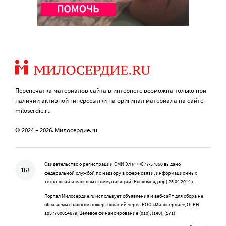
Перепечатка материалов сайта в интернете возможна только при
наличии активной гиперссылки на оригинал материала на сайте
miloserdie.ru
© 2024 – 2026. Милосердие.ru
Свидетельство о регистрации СМИ Эл № ФС77-57850 выдано
16+
федеральной службой по надзору в сфере связи, информационных
технологий и массовых коммуникаций (Роскомнадзор) 25.04.2014 г.
Портал Милосердие.ru использует объявления и веб-сайт для сбора не
облагаемых налогом пожертвований через РОО «Милосердие», ОГРН
1057700014679, Целевое финансирование (010), (140), (171)