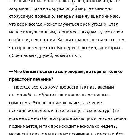
— Раньше я был более равнодушен, хотя никогда не
закрывал глаза на окружающий мир, не занимал
страусиную позицию. Теперь я еще лучше понимаю,
что все и всегда может случиться с кем угодно. Стал
менее импульсивным, терпимее к людям – у всех свои
слабости, недостатки. Как ни странно, не жалею о том,
что прошел через это. Во-первых, выжил, во-вторых,
обрел новых друзей, новый опыт.
— Что бы вы посоветовали людям, которым только
предстоит лечение?
— Прежде всего, я хочу провести так называемый
онколикбез – обратить внимание на основные
симптомы. Это не понижающаяся в течение
нескольких недель и даже месяцев температура (то
есть ее можно сбить жаропонижающими, но она снова
поднимается, и так происходит несколько недель,
месяцев), гематомы в самых неожиданных местах, без