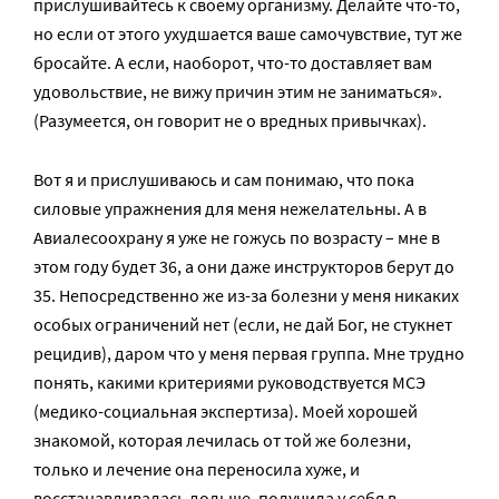
прислушивайтесь к своему организму. Делайте что-то,
но если от этого ухудшается ваше самочувствие, тут же
бросайте. А если, наоборот, что-то доставляет вам
удовольствие, не вижу причин этим не заниматься».
(Разумеется, он говорит не о вредных привычках).
Вот я и прислушиваюсь и сам понимаю, что пока
силовые упражнения для меня нежелательны. А в
Авиалесоохрану я уже не гожусь по возрасту – мне в
этом году будет 36, а они даже инструкторов берут до
35. Непосредственно же из-за болезни у меня никаких
особых ограничений нет (если, не дай Бог, не стукнет
рецидив), даром что у меня первая группа. Мне трудно
понять, какими критериями руководствуется МСЭ
(медико-социальная экспертиза). Моей хорошей
знакомой, которая лечилась от той же болезни,
только и лечение она переносила хуже, и
восстанавливалась дольше, получила у себя в