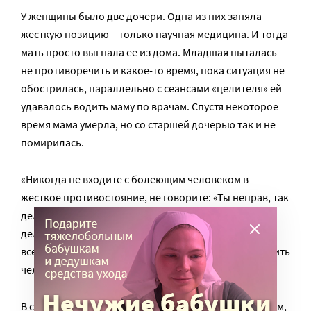
У женщины было две дочери. Одна из них заняла
жесткую позицию – только научная медицина. И тогда
мать просто выгнала ее из дома. Младшая пыталась
не противоречить и какое-то время, пока ситуация не
обострилась, параллельно с сеансами «целителя» ей
удавалось водить маму по врачам. Спустя некоторое
время мама умерла, но со старшей дочерью так и не
помирилась.
«Никогда не входите с болеющим человеком в
жесткое противостояние, не говорите: «Ты неправ, так
делать нельзя, так делают только дураки, нужно
делать по-другому, и я уже разобрался как». Скорее
всего, переубедить человека вам не удастся. Заставить
человека лечиться насильно у нас нет возможности.
В ситуации, когда человек обращается к мошенникам,