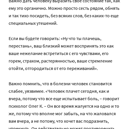
Важно дать человеку выразить свое состояние так, как
ему это органично. Можно просто сесть рядом, обнять
и так тихо посидеть, без всяких слов, без каких-то еще
специальных утешений.
Если вы будете говорить: «Ну что ты плачешь,
перестань», ваш близкий может воспринять это как
ваше нежелание встретиться с его чувствами, его
горем, страхом, растерянностью, ваше стремление
отойти, отгородиться от его переживаний».
Важно помнить, что в болезни человек становится
слабее, уязвимее. «Человек плачет сегодня, как и
вчера, потому что все еще испытывает боль, – говорит
психолог Олег К. – Он все время жалуется на одно и то
же, потому что вполне мог забыть, на что жаловался
вам вчера, а не потому, что хочет вас подразнить,
упрекнуть. Он действительно может противоречить