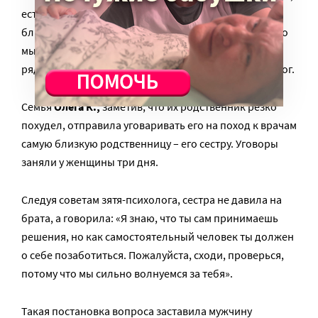
есть только два варианта: либо мы ссоримся с
близким и теряем всякую возможность помочь. Либо
мы даем ему свободу действий и стараемся быть
рядом, помогать, чем возможно», – уточняет психолог.
Семья
Олега К.,
заметив, что их родственник резко
похудел, отправила уговаривать его на поход к врачам
самую близкую родственницу – его сестру. Уговоры
заняли у женщины три дня.
Следуя советам зятя-психолога, сестра не давила на
брата, а говорила: «Я знаю, что ты сам принимаешь
решения, но как самостоятельный человек ты должен
о себе позаботиться. Пожалуйста, сходи, проверься,
потому что мы сильно волнуемся за тебя».
Такая постановка вопроса заставила мужчину