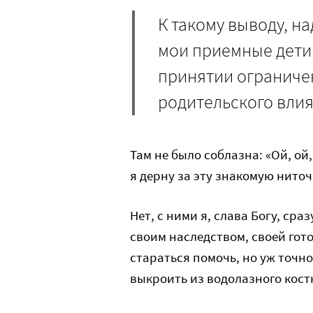
К такому выводу, н
мои приемные дети.
принятии ограниче
родительского влия
Там не было соблазна: «Ой, ой,
я дерну за эту знакомую нито
Нет, с ними я, слава Богу, ср
своим наследством, своей гот
стараться помочь, но уж точно
выкроить из водолазного кост