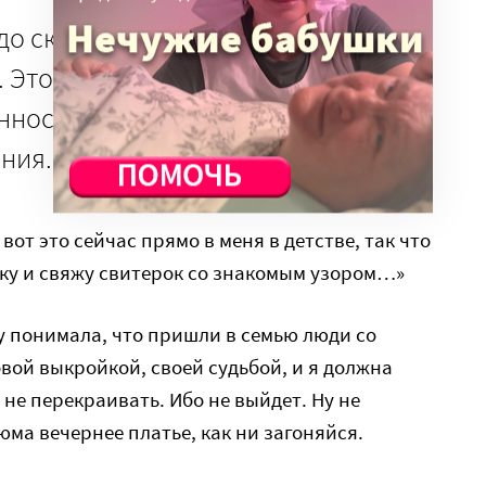
адо сказать, мне помогли прийти
 Это они очень меня продвинули в
нности собственного
ния.
 вот это сейчас прямо в меня в детстве, так что
чку и свяжу свитерок со знакомым узором…»
азу понимала, что пришли в семью люди со
овой выкройкой, своей судьбой, и я должна
 не перекраивать. Ибо не выйдет. Ну не
юма вечернее платье, как ни загоняйся.