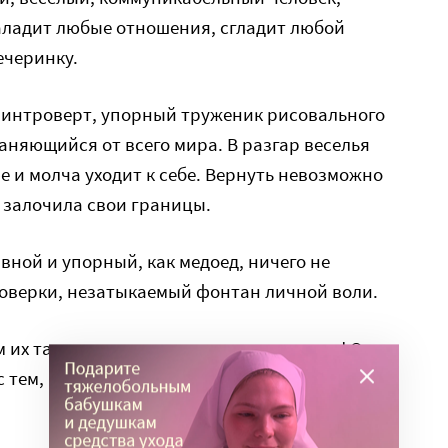
ладит любые отношения, сгладит любой
ечеринку.
 интроверт, упорный труженик рисовального
аняющийся от всего мира. В разгар веселья
е и молча уходит к себе. Вернуть невозможно
 залочила свои границы.
ной и упорный, как медоед, ничего не
роверки, незатыкаемый фонтан личной воли.
ем их такими сделали своим воспитанием! Они
 тем, что нам дано свыше.