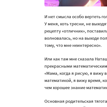
И нет смысла особо вертеть го
У меня, хоть тресни, не выход
рецепту «отличник», поставил
волновалась, но на выходе пол
тому, что мне неинтересно».
Или как там мне сказала Наташ
прекрасными математическими
«Мама, когда я рисую, я вижу в
математикой, я вижу время, ко
чем хорошее знание математик
Основная родительская тягота 