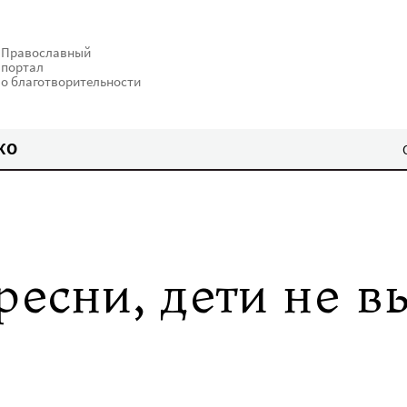
Православный
портал
о благотворительности
КО
тресни, дети не в