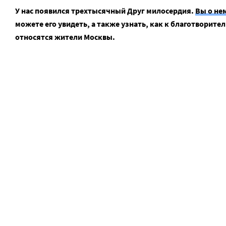
У нас появился трехтысячный Друг милосердия.
Вы о не
можете его увидеть, а также узнать, как к благотворит
относятся жители Москвы.