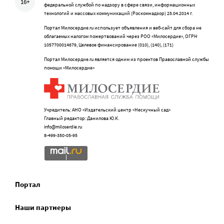
16+
федеральной службой по надзору в сфере связи, информационных
технологий и массовых коммуникаций (Роскомнадзор) 25.04.2014 г.
Портал Милосердие.ru использует объявления и веб-сайт для сбора не
облагаемых налогом пожертвований через РОО «Милосердие», ОГРН
1057700014679, Целевое финансирование (010), (140), (171)
Портал Милосердие.ru является одним из проектов Православной службы
помощи «Милосердие»
Учредитель: АНО «Издательский центр «Нескучный сад»
Главный редактор: Данилова Ю.К.
info@miloserdie.ru
8-499-350-05-95
Портал
Наши партнеры