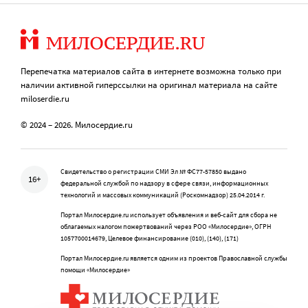
Перепечатка материалов сайта в интернете возможна только при
наличии активной гиперссылки на оригинал материала на сайте
miloserdie.ru
© 2024 – 2026. Милосердие.ru
Свидетельство о регистрации СМИ Эл № ФС77-57850 выдано
16+
федеральной службой по надзору в сфере связи, информационных
технологий и массовых коммуникаций (Роскомнадзор) 25.04.2014 г.
Портал Милосердие.ru использует объявления и веб-сайт для сбора не
облагаемых налогом пожертвований через РОО «Милосердие», ОГРН
1057700014679, Целевое финансирование (010), (140), (171)
Портал Милосердие.ru является одним из проектов Православной службы
помощи «Милосердие»