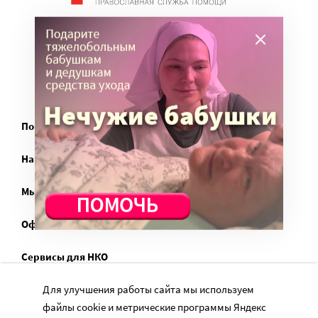
Учредитель: АНО «Издательский центр «Нескучный сад»
Главный редактор: Данилова Ю.К.
info@miloserdie.ru
8-499-350-05-95
Портал
Наши партнеры
Мы в соц.сетях
Официально
Сервисы для НКО
Спецпроекты
Для улучшения работы сайта мы используем
файлы cookie и метрические программы Яндекс