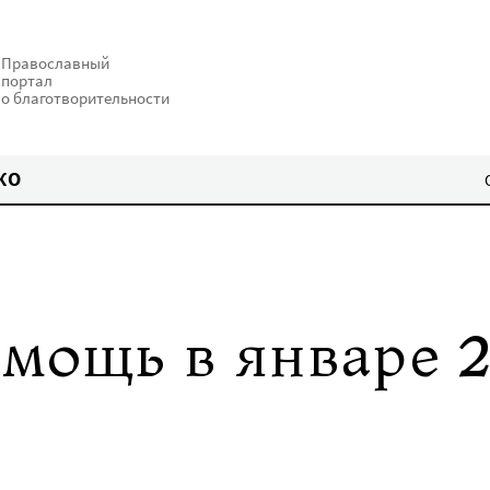
Православный
портал
о благотворительности
КО
омощь в январе 