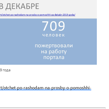
9 года
rt/otchet-po-rashodam-na-prosby-o-pomoshhi-