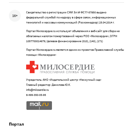
Свидетельство о регистрации СМИ Эл № ФС77-57850 выдано
16+
федеральной службой по надзору в сфере связи, информационных
технологий и массовых коммуникаций (Роскомнадзор) 25.04.2014 г.
Портал Милосердие.ru использует объявления и веб-сайт для сбора не
облагаемых налогом пожертвований через РОО «Милосердие», ОГРН
1057700014679, Целевое финансирование (010), (140), (171)
Портал Милосердие.ru является одним из проектов Православной службы
помощи «Милосердие»
Учредитель: АНО «Издательский центр «Нескучный сад»
Главный редактор: Данилова Ю.К.
info@miloserdie.ru
8-499-350-05-95
Портал