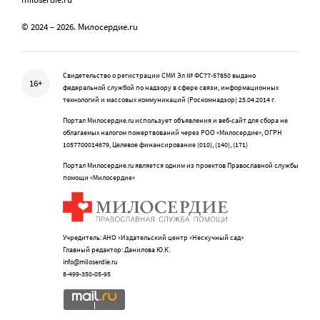
© 2024 – 2026. Милосердие.ru
Свидетельство о регистрации СМИ Эл № ФС77-57850 выдано
16+
федеральной службой по надзору в сфере связи, информационных
технологий и массовых коммуникаций (Роскомнадзор) 25.04.2014 г.
Портал Милосердие.ru использует объявления и веб-сайт для сбора не
облагаемых налогом пожертвований через РОО «Милосердие», ОГРН
1057700014679, Целевое финансирование (010), (140), (171)
Портал Милосердие.ru является одним из проектов Православной службы
помощи «Милосердие»
Учредитель: АНО «Издательский центр «Нескучный сад»
Главный редактор: Данилова Ю.К.
info@miloserdie.ru
8-499-350-05-95