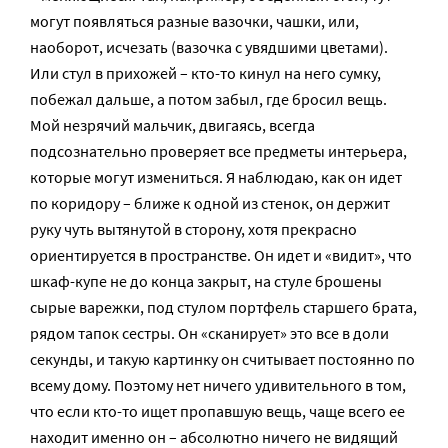
могут появляться разные вазочки, чашки, или,
наоборот, исчезать (вазочка с увядшими цветами).
Или стул в прихожей – кто-то кинул на него сумку,
побежал дальше, а потом забыл, где бросил вещь.
Мой незрячий мальчик, двигаясь, всегда
подсознательно проверяет все предметы интерьера,
которые могут измениться. Я наблюдаю, как он идет
по коридору – ближе к одной из стенок, он держит
руку чуть вытянутой в сторону, хотя прекрасно
ориентируется в пространстве. Он идет и «видит», что
шкаф-купе не до конца закрыт, на стуле брошены
сырые варежки, под стулом портфель старшего брата,
рядом тапок сестры. Он «сканирует» это все в доли
секунды, и такую картинку он считывает постоянно по
всему дому. Поэтому нет ничего удивительного в том,
что если кто-то ищет пропавшую вещь, чаще всего ее
находит именно он – абсолютно ничего не видящий