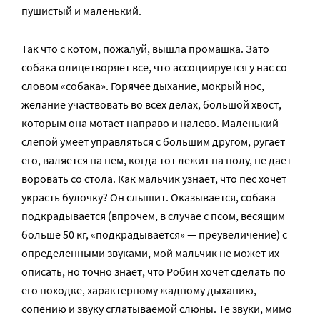
пушистый и маленький.
Так что с котом, пожалуй, вышла промашка. Зато
собака олицетворяет все, что ассоциируется у нас со
словом «собака». Горячее дыхание, мокрый нос,
желание участвовать во всех делах, большой хвост,
которым она мотает направо и налево. Маленький
слепой умеет управляться с большим другом, ругает
его, валяется на нем, когда тот лежит на полу, не дает
воровать со стола. Как мальчик узнает, что пес хочет
украсть булочку? Он слышит. Оказывается, собака
подкрадывается (впрочем, в случае с псом, весящим
больше 50 кг, «подкрадывается» — преувеличение) с
определенными звуками, мой мальчик не может их
описать, но точно знает, что Робин хочет сделать по
его походке, характерному жадному дыханию,
сопению и звуку сглатываемой слюны. Те звуки, мимо