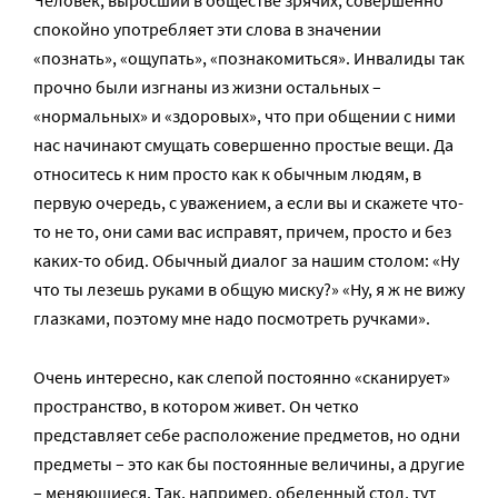
Человек, выросший в обществе зрячих, совершенно
спокойно употребляет эти слова в значении
«познать», «ощупать», «познакомиться». Инвалиды так
прочно были изгнаны из жизни остальных –
«нормальных» и «здоровых», что при общении с ними
нас начинают смущать совершенно простые вещи. Да
относитесь к ним просто как к обычным людям, в
первую очередь, с уважением, а если вы и скажете что-
то не то, они сами вас исправят, причем, просто и без
каких-то обид. Обычный диалог за нашим столом: «Ну
что ты лезешь руками в общую миску?» «Ну, я ж не вижу
глазками, поэтому мне надо посмотреть ручками».
Очень интересно, как слепой постоянно «сканирует»
пространство, в котором живет. Он четко
представляет себе расположение предметов, но одни
предметы – это как бы постоянные величины, а другие
– меняющиеся. Так, например, обеденный стол, тут