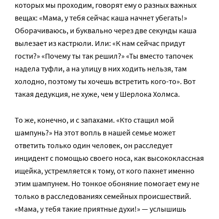
которых мы проходим, говорят ему о разных важных
вещах: «Мама, у тебя сейчас каша начнет убегать!»
Оборачиваюсь, и буквально через две секунды каша
вылезает из кастрюли. Или: «К нам сейчас придут
гости?» «Почему ты так решил?» «Ты вместо тапочек
надела туфли, а на улицу в них ходить нельзя, там
холодно, поэтому ты хочешь встретить кого-то». Вот
такая дедукция, не хуже, чем у Шерлока Холмса.
То же, конечно, и с запахами. «Кто стащил мой
шампунь?» На этот вопль в нашей семье может
ответить только один человек, он расследует
инцидент с помощью своего носа, как высококлассная
ищейка, устремляется к тому, от кого пахнет именно
этим шампунем. Но тонкое обоняние помогает ему не
только в расследованиях семейных происшествий.
«Мама, у тебя такие приятные духи!» — услышишь