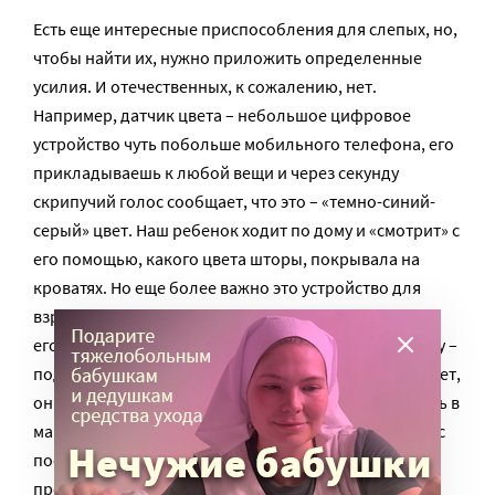
Есть еще интересные приспособления для слепых, но,
чтобы найти их, нужно приложить определенные
усилия. И отечественных, к сожалению, нет.
Например, датчик цвета – небольшое цифровое
устройство чуть побольше мобильного телефона, его
прикладываешь к любой вещи и через секунду
скрипучий голос сообщает, что это – «темно-синий-
серый» цвет. Наш ребенок ходит по дому и «смотрит» с
его помощью, какого цвета шторы, покрывала на
кроватях. Но еще более важно это устройство для
взрослых слепых, которые живут самостоятельно. С
его помощью на Западе люди могут выбрать одежду –
подходит ли фиолетовая блузка к синей юбке или нет,
они знают теоретически, но подобрать нужную вещь в
магазине, или выбрать что-то в шкафу можно лишь с
посторонней помощью. В России до сих пор не
предполагается, что слепой может быть