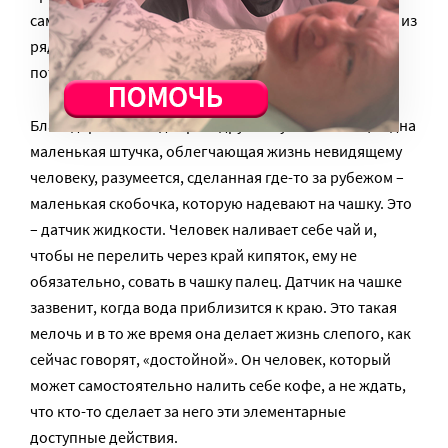
самостоятельным, любой такой пример – это что-то из
ряда вон выходящее. Соответственно, ставить на
поток подобные приспособления не выгодно.
Благодаря нашим добрым друзьям у нас есть еще одна
маленькая штучка, облегчающая жизнь невидящему
человеку, разумеется, сделанная где-то за рубежом –
маленькая скобочка, которую надевают на чашку. Это
– датчик жидкости. Человек наливает себе чай и,
чтобы не перелить через край кипяток, ему не
обязательно, совать в чашку палец. Датчик на чашке
зазвенит, когда вода приблизится к краю. Это такая
мелочь и в то же время она делает жизнь слепого, как
сейчас говорят, «достойной». Он человек, который
может самостоятельно налить себе кофе, а не ждать,
что кто-то сделает за него эти элементарные
доступные действия.