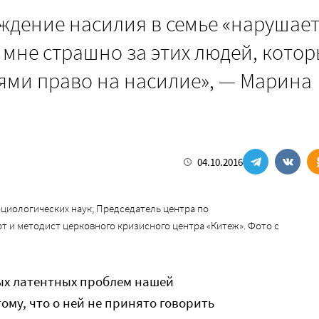
уждение насилия в семье «нарушает
 мне страшно за этих людей, кото
ями право на насилие», — Марина
04.10.2016
циологических наук, Председатель центра по
т и методист церковного кризисного центра «Китеж». Фото с
мых латентных проблем нашей
ому, что о ней не принято говорить