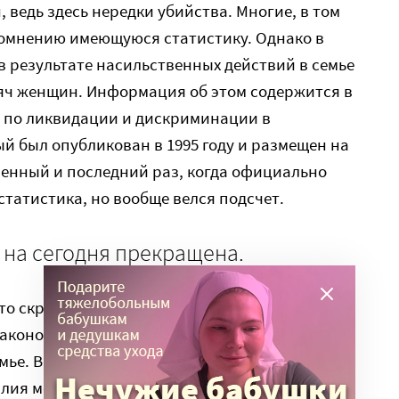
 ведь здесь нередки убийства. Многие, в том
омнению имеющуюся статистику. Однако в
 в результате насильственных действий в семье
яч женщин. Информация об этом содержится в
 по ликвидации и дискриминации в
 был опубликован в 1995 году и размещен на
венный и последний раз, когда официально
статистика, но вообще велся подсчет.
 на сегодня прекращена.
-то скрывает от мировой общественности, а
 законом не было определено само понятие
мье. В Уголовном кодексе содержались статьи,
лия между гражданами без определения