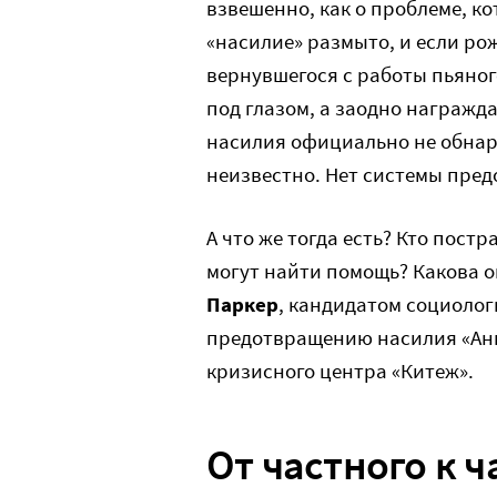
взвешенно, как о проблеме, к
«насилие» размыто, и если ро
вернувшегося с работы пьяног
под глазом, а заодно награжд
насилия официально не обнаро
неизвестно. Нет системы пре
А что же тогда есть? Кто пост
могут найти помощь? Какова о
Паркер
, кандидатом социолог
предотвращению насилия «Анн
кризисного центра «Китеж».
От частного к 