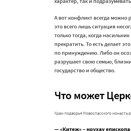
характер, так и подразумеват
А вот конфликт всегда можно 
это всего лишь ситуация несо
только тогда, когда насильник
прекратить. То есть делает э
по принуждению. Либо он осозн
разрушает свою семью, близки
государство и общество.
Что может Церк
Храм подворья Новоспасского монастыря
— «Китеж» – ноухау епископа