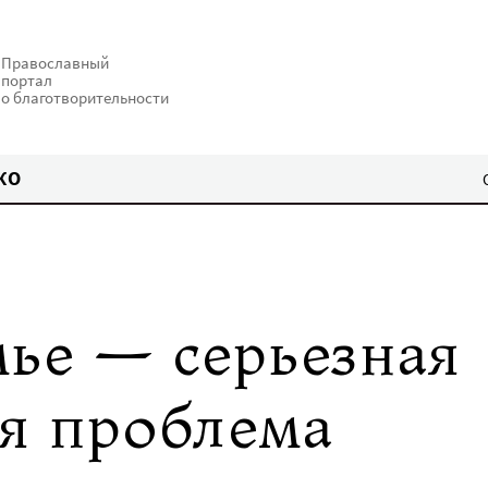
Православный
портал
о благотворительности
КО
мье — серьезная
я проблема