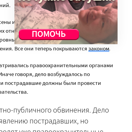
ний.
есены изменения в Уголовный кодекс.
их отношений, под которыми
ровные, так и не кровные и даже
.
ния. Все они теперь покрываются
законом
матривались правоохранительными органами
Иначе говоря, дело возбуждалось по
ми пострадавшие должны были провести
зательства.
стно-публичного обвинения. Дело
аявлению пострадавших, но
водят уже правоохранительные