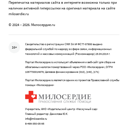
Перепечатка материалов сайта в интернете возможна только при
наличии активной гиперссылки на оригинал материала на сайте
miloserdie.ru
© 2024 – 2026. Милосердие.ru
Свидетельство о регистрации СМИ Эл № ФС77-57850 выдано
16+
федеральной службой по надзору в сфере связи, информационных
технологий и массовых коммуникаций (Роскомнадзор) 25.04.2014 г.
Портал Милосердие.ru использует объявления и веб-сайт для сбора не
облагаемых налогом пожертвований через РОО «Милосердие», ОГРН
1057700014679, Целевое финансирование (010), (140), (171)
Портал Милосердие.ru является одним из проектов Православной службы
помощи «Милосердие»
Учредитель: АНО «Издательский центр «Нескучный сад»
Главный редактор: Данилова Ю.К.
info@miloserdie.ru
8-499-350-05-95