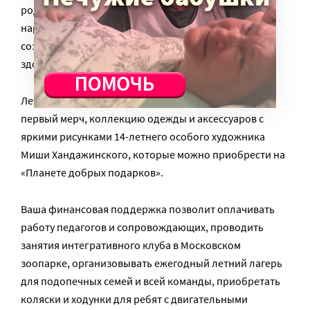
родителей детей с тяжелыми и множественными
нарушениями развития, они объединились, чтобы
создать своим детям полноценную жизнь, как у их
здоровых сверстников.
Летом 2022 года «Краски этого мира» выпустили
первый мерч, коллекцию одежды и аксессуаров с
яркими рисунками 14-летнего особого художника
Миши Хандажинского, которые можно приобрести на
«Планете добрых подарков».
Ваша финансовая поддержка позволит оплачивать
работу педагогов и сопровождающих, проводить
занятия интегративного клуба в Московском
зоопарке, организовывать ежегодный летний лагерь
для подопечных семей и всей команды, приобретать
коляски и ходунки для ребят с двигательными