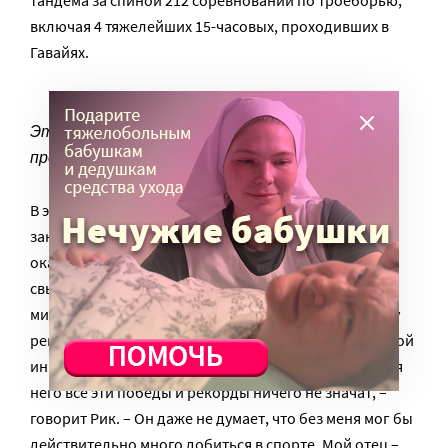
тандема за спиной 212 соревнований по троеборью,
включая 4 тяжелейших 15-часовых, проходивших в
Гавайях.
Эту статуэтку отцу с сыном вручили на
прошлогоднем Бостонском марафоне
В этом году Дику исполнилось 65 лет, Рику – 45. Они
закончили свой 24-й бостонский марафон,
оказавшись на 5-тысячном месте (всего же бежало
свыше 20 тысяч человек). Их время? Два часа сорок
минут. «Всего» на полчаса они опоздали к мировому
рекорду. Впрочем, победитель не толкал перед собой
инвалидную коляску на протяжении всех 42 км. «Для
него все эти победы и рекорды ничего не значат, –
говорит Рик. – Он даже не думает, что без меня мог бы
действительно много добиться в спорте. Мой отец –