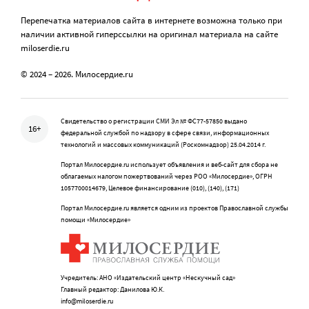
Перепечатка материалов сайта в интернете возможна только при
наличии активной гиперссылки на оригинал материала на сайте
miloserdie.ru
© 2024 – 2026. Милосердие.ru
Свидетельство о регистрации СМИ Эл № ФС77-57850 выдано
16+
федеральной службой по надзору в сфере связи, информационных
технологий и массовых коммуникаций (Роскомнадзор) 25.04.2014 г.
Портал Милосердие.ru использует объявления и веб-сайт для сбора не
облагаемых налогом пожертвований через РОО «Милосердие», ОГРН
1057700014679, Целевое финансирование (010), (140), (171)
Портал Милосердие.ru является одним из проектов Православной службы
помощи «Милосердие»
Учредитель: АНО «Издательский центр «Нескучный сад»
Главный редактор: Данилова Ю.К.
info@miloserdie.ru