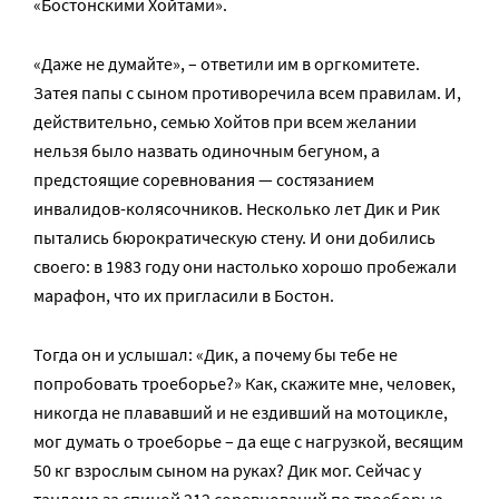
«Бостонскими Хойтами».
«Даже не думайте», – ответили им в оргкомитете.
Затея папы с сыном противоречила всем правилам. И,
действительно, семью Хойтов при всем желании
нельзя было назвать одиночным бегуном, а
предстоящие соревнования — состязанием
инвалидов-колясочников. Несколько лет Дик и Рик
пытались бюрократическую стену. И они добились
своего: в 1983 году они настолько хорошо пробежали
марафон, что их пригласили в Бостон.
Тогда он и услышал: «Дик, а почему бы тебе не
попробовать троеборье?» Как, скажите мне, человек,
никогда не плававший и не ездивший на мотоцикле,
мог думать о троеборье – да еще с нагрузкой, весящим
50 кг взрослым сыном на руках? Дик мог. Сейчас у