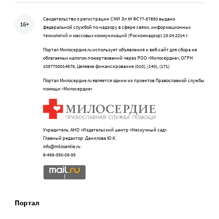
Свидетельство о регистрации СМИ Эл № ФС77-57850 выдано
16+
федеральной службой по надзору в сфере связи, информационных
технологий и массовых коммуникаций (Роскомнадзор) 25.04.2014 г.
Портал Милосердие.ru использует объявления и веб-сайт для сбора не
облагаемых налогом пожертвований через РОО «Милосердие», ОГРН
1057700014679, Целевое финансирование (010), (140), (171)
Портал Милосердие.ru является одним из проектов Православной службы
помощи «Милосердие»
Учредитель: АНО «Издательский центр «Нескучный сад»
Главный редактор: Данилова Ю.К.
info@miloserdie.ru
8-499-350-05-95
Портал