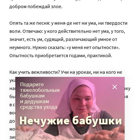
добром побеждай злое.
Опять та же песня: у меня-де нет ни ума, ни твердости
воли. Отвечаю: у кого действительно нет ума, у того,
значит, есть ум, судящий, различающий умное от
неумного. Нужно сказать: «у меня нет опытности».
Опытность приобретается годами, практикой.
Как учить вежливости? Учи на уроках, ни на кого не
указывая, как бы обращаясь ко всем, а может быть
найдешь более удобным сделать по пословице: кошку
бьют, невестке намеки дают. Господь да умудрит тебя
в сей житейской мудрости. Еще напоминаю:
воспитывай не барышень, а деревенских девушек,
домохозяек, учительниц – не белоручек, а с
мозолистыми руками, с загорелыми лицами,
зипунницами, платошницами и пр. пр. Кому не