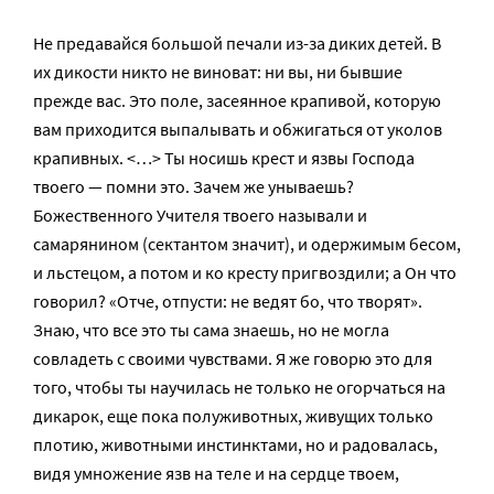
Не предавайся большой печали из-за диких детей. В
их дикости никто не виноват: ни вы, ни бывшие
прежде вас. Это поле, засеянное крапивой, которую
вам приходится выпалывать и обжигаться от уколов
крапивных. <…> Ты носишь крест и язвы Господа
твоего — помни это. Зачем же унываешь?
Божественного Учителя твоего называли и
самарянином (сектантом значит), и одержимым бесом,
и льстецом, а потом и ко кресту пригвоздили; а Он что
говорил? «Отче, отпусти: не ведят бо, что творят».
Знаю, что все это ты сама знаешь, но не могла
совладеть с своими чувствами. Я же говорю это для
того, чтобы ты научилась не только не огорчаться на
дикарок, еще пока полуживотных, живущих только
плотию, животными инстинктами, но и радовалась,
видя умножение язв на теле и на сердце твоем,