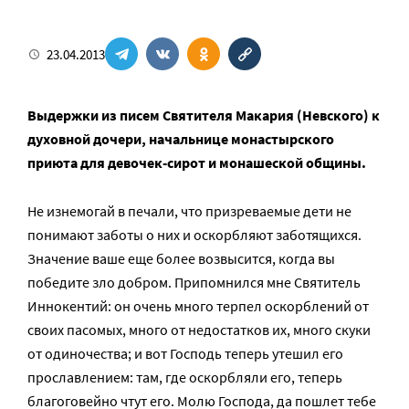
23.04.2013
Выдержки из писем Святителя Макария (Невского) к
духовной дочери, начальнице монастырского
приюта для девочек-сирот и монашеской общины.
Не изнемогай в печали, что призреваемые дети не
понимают заботы о них и оскорбляют заботящихся.
Значение ваше еще более возвысится, когда вы
победите зло добром. Припомнился мне Святитель
Иннокентий: он очень много терпел оскорблений от
своих пасомых, много от недостатков их, много скуки
от одиночества; и вот Господь теперь утешил его
прославлением: там, где оскорбляли его, теперь
благоговейно чтут его. Молю Господа, да пошлет тебе