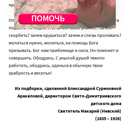
нравится это, то пусть идет туда, где ей нравится.
Опять у тебя помысл о непригодности и побег с места
подвига. Не ладно это, зачем такое уныние? зачем
скорбеть? зачем крушиться? зачем и слезы проливать?
молиться нужно, молиться, на помощь Бога
призывать. Бог нам прибежище и сила. Он поможет и
совершить. Ободрись. С унылой душой тяжело
работать, ободрись, оденься в обычную твою
храбрость и веселье!
Из подборки, сделанной Александрой Суреновной
Аракеловой, директором Свято-Димитриевского
детского дома
Святитель Макарий (Невский)
(1835 – 1926)