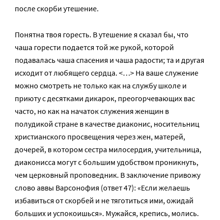
после скорби утешение.
Понятна твоя горесть. В утешение я сказал бы, что
чаша горести подается той же рукой, которой
подавалась чаша спасения и чаша радости; та и другая
исходит от любящего сердца. <…> На ваше служение
можно смотреть не только как на службу школе и
приюту с десятками дикарок, преогорчевающих вас
часто, но как на начаток служения женщин в
полудикой стране в качестве диаконис, носительниц
христианского просвещения через жен, матерей,
дочерей, в котором сестра милосердия, учительница,
диаконисса могут с большим удобством проникнуть,
чем церковный проповедник. В заключение привожу
слово аввы Варсонофия (ответ 47): «Если желаешь
избавиться от скорбей и не тяготиться ими, ожидай
больших и успокоишься». Мужайся, крепись, молись.