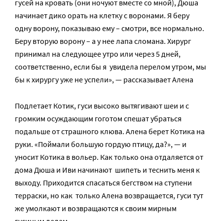
гусей на кровать (они ночуют вместе со мной), Дюша
начинает дико орать на клетку с воронами. Я беру
одну ворону, показываю ему – смотри, все нормально.
Беру вторую ворону – а у нее лапа сломана. Хирург
принимал на следующее утро или через 5 дней,
соответственно, если бы я увидела перелом утром, мы
бы к хирургу уже не успели», — рассказывает Алена
Подлетает Котик, гуси высоко вытягивают шеи и с
громким осуждающим гоготом спешат убраться
подальше от страшного клюва. Алена берет Котика на
руки. «Поймали большую гордую птицу, да?», — и
уносит Котика в вольер. Как только она отдаляется от
дома Дюша и Иви начинают шипеть и теснить меня к
выходу. Приходится спасаться бегством на ступени
терраски, но как только Алена возвращается, гуси тут
же умолкают и возвращаются к своим мирным
гусиным делам.