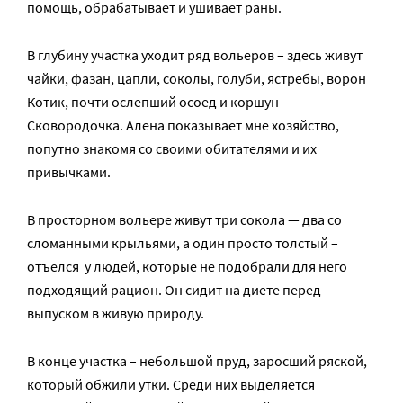
помощь, обрабатывает и ушивает раны.
В глубину участка уходит ряд вольеров – здесь живут
чайки, фазан, цапли, соколы, голуби, ястребы, ворон
Котик, почти ослепший осоед и коршун
Сковородочка. Алена показывает мне хозяйство,
попутно знакомя со своими обитателями и их
привычками.
В просторном вольере живут три сокола — два со
сломанными крыльями, а один просто толстый –
отъелся у людей, которые не подобрали для него
подходящий рацион. Он сидит на диете перед
выпуском в живую природу.
В конце участка – небольшой пруд, заросший ряской,
который обжили утки. Среди них выделяется