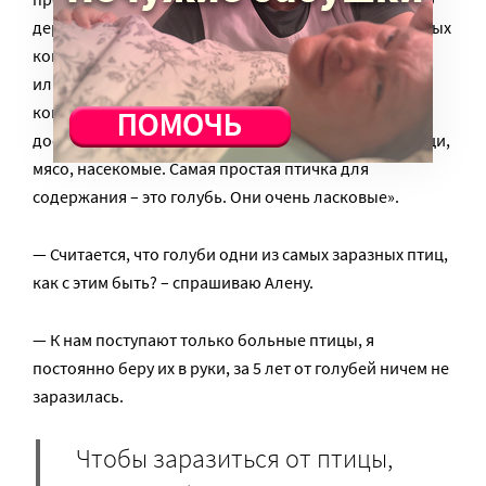
держать дома, они узнают в лицо всех людей, которых
когда-то видели, помнят, что им сделали хорошего
или плохого, играют в игрушки, их можно обучить
командам, научить разговаривать. Но у них
достаточно сложное питание – ягоды, фрукты, овощи,
мясо, насекомые. Самая простая птичка для
содержания – это голубь. Они очень ласковые».
— Считается, что голуби одни из самых заразных птиц,
как с этим быть? – спрашиваю Алену.
— К нам поступают только больные птицы, я
постоянно беру их в руки, за 5 лет от голубей ничем не
заразилась.
Чтобы заразиться от птицы,