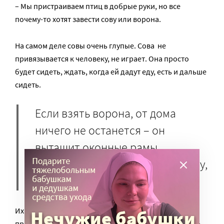
– Мы пристраиваем птиц в добрые руки, но все
почему-то хотят завести сову или ворона.
На самом деле совы очень глупые. Сова не
привязывается к человеку, не играет. Она просто
будет сидеть, ждать, когда ей дадут еду, есть и дальше
сидеть.
Если взять ворона, от дома
ничего не останется – он
вытащит оконные рамы,
отвинтит люстру, просто потому,
что ему скучно.
Их можно держать только в вольере, и достаточно
прочном. Есть галочки, сороки, ворОны — их можно