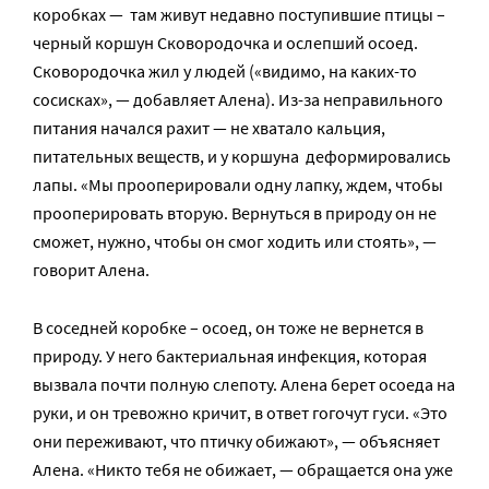
коробках — там живут недавно поступившие птицы –
черный коршун Сковородочка и ослепший осоед.
Сковородочка жил у людей («видимо, на каких-то
сосисках», — добавляет Алена). Из-за неправильного
питания начался рахит — не хватало кальция,
питательных веществ, и у коршуна деформировались
лапы. «Мы прооперировали одну лапку, ждем, чтобы
прооперировать вторую. Вернуться в природу он не
сможет, нужно, чтобы он смог ходить или стоять», —
говорит Алена.
В соседней коробке – осоед, он тоже не вернется в
природу. У него бактериальная инфекция, которая
вызвала почти полную слепоту. Алена берет осоеда на
руки, и он тревожно кричит, в ответ гогочут гуси. «Это
они переживают, что птичку обижают», — объясняет
Алена. «Никто тебя не обижает, — обращается она уже