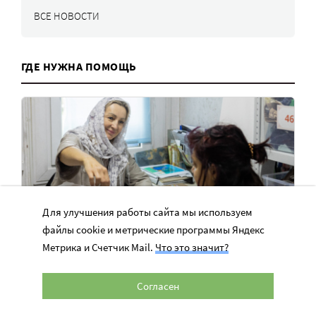
ВСЕ НОВОСТИ
ГДЕ НУЖНА ПОМОЩЬ
Для улучшения работы сайта мы используем
файлы cookie и метрические программы Яндекс
Метрика и Счетчик Mail.
Что это значит?
35 семей ждут продуктовые наборы –
Согласен
денег на еду не хватает