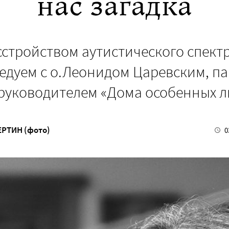
нас загадка
сстройством аутистического спект
едуем с о.Леонидом Царевским, п
 руководителем «Дома особенных л
ЕРТИН (фото)
0