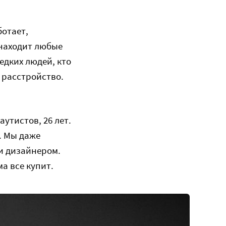
ботает,
 находит любые
редких людей, кто
 расстройство.
утистов, 26 лет.
. Мы даже
ли дизайнером.
а все купит.