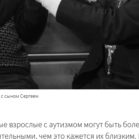
 с сыном Сергеем
е взрослые с аутизмом могут быть бол
тельными, чем это кажется их близким.