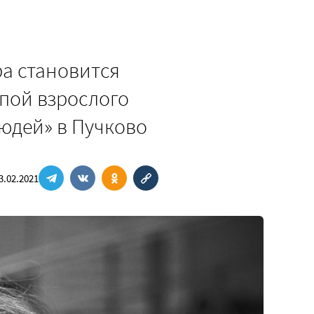
ра становится
апой взрослого
юдей» в Пучково
3.02.2021