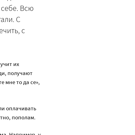
 себе. Всю
али. С
чить, с
учит их
ди, получают
 мне то да се»,
али оплачивать
тно, пополам.
ма. Например, у