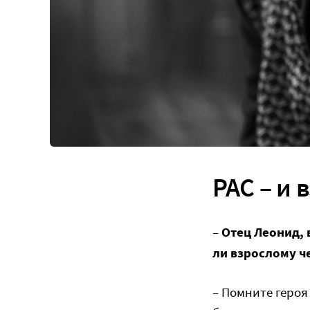
РАС – и 
–
Отец Леонид, 
ли взрослому ч
– Помните героя