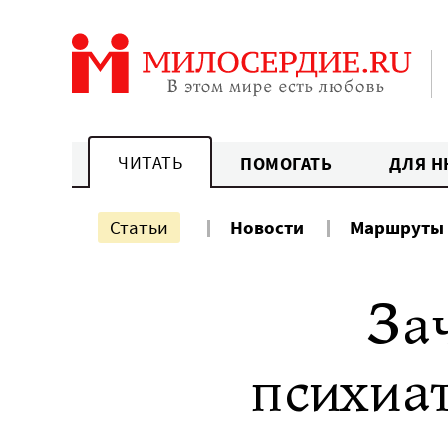
Перейти
к
содержанию
ЧИТАТЬ
ПОМОГАТЬ
ДЛЯ Н
Статьи
Новости
Маршруты
За
психиа