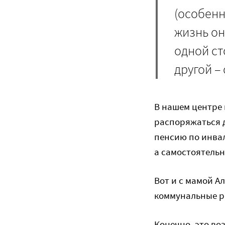
(особенн
жизнь он
одной ст
другой –
В нашем центре 
распоряжаться 
пенсию по инвал
а самостоятельн
Вот и с мамой А
коммунальные ра
Конечно, это во