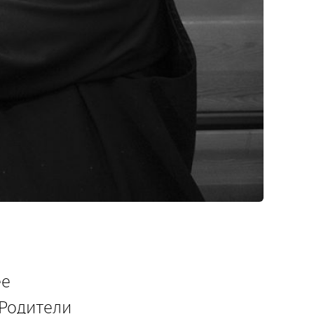
ее
 Родители