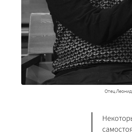
Отец Леонид
Некоторы
самостоя