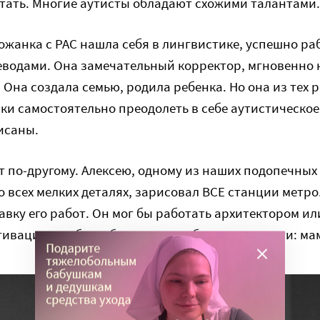
тать. Многие аутисты обладают схожими талантами.
жанка с РАС нашла себя в лингвистике, успешно ра
еводами. Она замечательный корректор, мгновенно
 Она создала семью, родила ребенка. Но она из тех 
ки самостоятельно преодолеть в себе аутистическое
исаны.
 по-другому. Алексею, одному из наших подопечных а
о всех мелких деталях, зарисовал ВСЕ станции метро
вку его работ. Он мог бы работать архитектором и
отивации, чтобы работать и зарабатывать деньги: мам