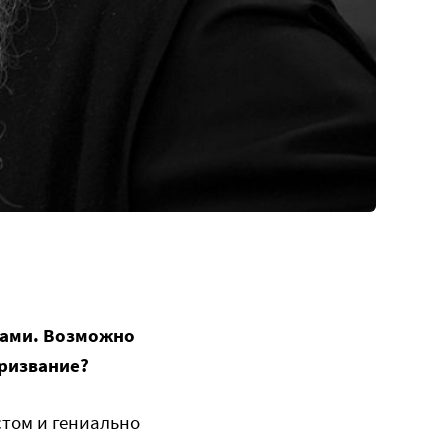
тами. Возможно
Призвание?
стом и гениально