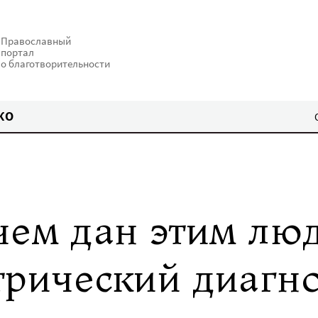
Православный
портал
о благотворительности
КО
чем дан этим лю
трический диагно