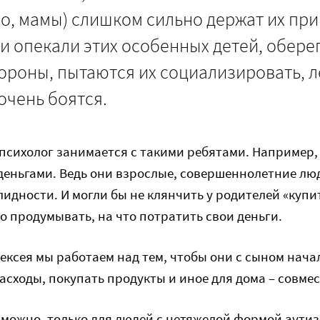
о, мамы) слишком сильно держат их при
и опекали этих особенных детей, оберег
ороны, пытаются их социализировать, ле
 очень боятся.
психолог занимается с такими ребятами. Например, 
деньгами. Ведь они взрослые, совершеннолетние лю
идности. И могли бы не клянчить у родителей «купите
о продумывать, на что потратить свои деньги.
лексея мы работаем над тем, чтобы они с сыном нач
сходы, покупать продукты и иное для дома – совмес
зможно, только для людей с нетяжелой формой аутиз