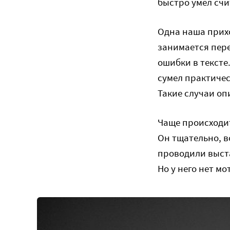
быстро умел счи
Одна наша прихо
занимается пер
ошибки в тексте.
сумел практичес
Такие случаи оп
Чаще происходит
Он тщательно, в
проводили выста
Но у него нет м