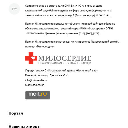
Свидетельство о регистрации СМИ Эл № ФС77-57850 выдано
16+
федеральной службой по надзору в сфере связи, информационных
технологий и массовых коммуникаций (Роскомнадзор) 25.04.2014 г.
Портал Милосердие.ru использует объявления и веб-сайт для сбора не
облагаемых налогом пожертвований через РОО «Милосердие», ОГРН
1057700014679, Целевое финансирование (010), (140), (171)
Портал Милосердие.ru является одним из проектов Православной службы
помощи «Милосердие»
Учредитель: АНО «Издательский центр «Нескучный сад»
Главный редактор: Данилова Ю.К.
info@miloserdie.ru
8-499-350-05-95
Портал
Наши партнеры