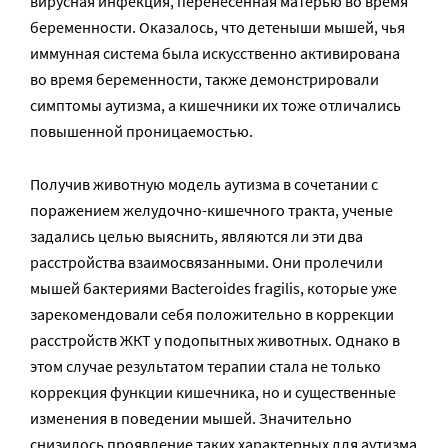
вирусная инфекция, перенесенная матерью во время
беременности. Оказалось, что детеныши мышей, чья
иммунная система была искусственно активирована
во время беременности, также демонстрировали
симптомы аутизма, а кишечники их тоже отличались
повышенной проницаемостью.
Получив животную модель аутизма в сочетании с
поражением желудочно-кишечного тракта, ученые
задались целью выяснить, являются ли эти два
расстройства взаимосвязанными. Они пролечили
мышей бактериями Bacteroides fragilis, которые уже
зарекомендовали себя положительно в коррекции
расстройств ЖКТ у подопытных животных. Однако в
этом случае результатом терапии стала не только
коррекция функции кишечника, но и существенные
изменения в поведении мышей. Значительно
снизилось проявление таких характерных для аутизма