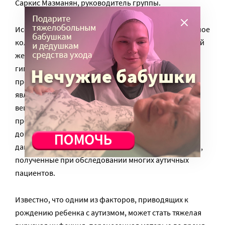
Саркис Мазманян, руководитель группы.
Исследователей заинтересовал тот факт, что большое
количество аутистов страдают также от заболеваний
желудочно-кишечного тракта. Широко известна
гипотеза «протекающего кишечника»: повышенная
проницаемость его стенок позволяет токсинам,
являющимся промежуточными продуктами обмена
веществ, проникать в кровь и влиять на мозговые
процессы. Эта теория не имеет статуса научно
доказанной, хотя исследователи располагают
данными о повышенной проницаемости кишечника,
полученные при обследовании многих аутичных
пациентов.
Известно, что одним из факторов, приводящих к
рождению ребенка с аутизмом, может стать тяжелая