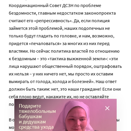
Координационный Совет ДСЗН по проблеме
бездомности, главным недостатком законопроекта
считают его «репрессивность». Да, если полиция
займется этой проблемой, наших подопечных не
только будут гладить по головке, и нам, возможно,
придется «печаловаться» за многих из них перед
властями. Но сейчас политика властей по отношению
к бездомным – это «тактика выжженной земли»: «эти
лица нарушают общественный порядок, оштрафовать
их нельзя – у них ничего нет, мы просто их оставим
вымирать от голода, холода и болезней». Наш ответ
должен быть таким: нет, это наши граждане! Если они
себя плохо ведут, накажите их, но не оставляйте
погибнуть.
В отношении попрошаек ситуация сходная: чтобы мы
могли позволить быть себе естественно-добрыми,