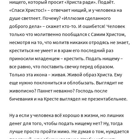
нищего, который просит «Христа ради». Подаёт.
«Спаси Христос!» – отвечает нищий, и у человека на
душе светлеет. Почему? «Иллюзия сделанного
доброго дела» – скажет кто-то. И ошибется! Человек
только что молитвенно пообщался с Самим Христом,
несмотря на то, что молитв никаких отродясь не знает,
креститься не умеет и в храм его последний раз
приносили младенцем – крестить. Подать нищему –
все равно, что поставить свечку перед образом.
Только эта икона – живая. Живой образ Христа. Ему
еще нужно поклониться и облобызать. Выглядит не
живописно? Пахнет неважно? Господь после
бичевания и на Кресте выглядел не презентабельнее.
Ну а если у человека всё хорошо в жизни, но лишних
денег для того, чтобы подать нищему нет? Ну, тогда
лучше просто пройти мимо. Не думая о том, нуждается