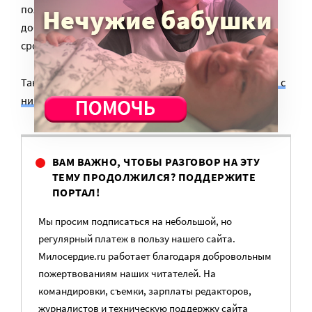
полиция должна быть суровой. А попытка пресечь
добрый православный обычай – подавать нищим –
сродни скрытому иконоборчеству.
Также на тему: «
Попрошайки в Москве: кто они и что с
ними делать?
»
ВАМ ВАЖНО, ЧТОБЫ РАЗГОВОР НА ЭТУ
ТЕМУ ПРОДОЛЖИЛСЯ? ПОДДЕРЖИТЕ
ПОРТАЛ!
Мы просим подписаться на небольшой, но
регулярный платеж в пользу нашего сайта.
Милосердие.ru работает благодаря добровольным
пожертвованиям наших читателей. На
командировки, съемки, зарплаты редакторов,
журналистов и техническую поддержку сайта