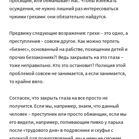
просящий, или обманывает нас. Чтобы избежать
осуждения, не нужно лишний раз интересоваться
чужими грехами: они обязательно найдутся.
Предвижу следующие возражения: грехи – это одно, а
преступления – совсем другое. Как можно терпеть
«бизнес», основанный на рабстве, похищении детей и
прочих беззакониях?! Ведь закрывать на это глаза –
тоже неправильно. Кто это остановит? Полиция этой
проблемой совсем не занимается, а если занимается,
то крайне вяло.
Согласен, что закрыть глаза на все просто не
получится. Если мы, например, знаем, что данный
человек – преступник или просто обманщик, если мы
его видели, например, попивающим пивко у ларька
после «трудового дня» в подряснике и скуфье с
кружкой для пожертвований, мы к нему не сможем