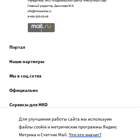
Учредитель: АНО «Издательский центр «Нескучный сад»
Главный редактор: Данилова Ю.К.
info@miloserdie.ru
8-499-350-05-95
Портал
Наши партнеры
Мы в соц.сетях
Официально
Сервисы для НКО
Спецпроекты
Для улучшения работы сайта мы используем
файлы cookie и метрические программы Яндекс
Социальное служение
Метрика и Счетчик Mail.
Что это значит?