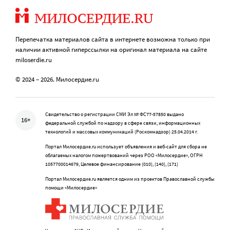
Перепечатка материалов сайта в интернете возможна только при
наличии активной гиперссылки на оригинал материала на сайте
miloserdie.ru
© 2024 – 2026. Милосердие.ru
Свидетельство о регистрации СМИ Эл № ФС77-57850 выдано
16+
федеральной службой по надзору в сфере связи, информационных
технологий и массовых коммуникаций (Роскомнадзор) 25.04.2014 г.
Портал Милосердие.ru использует объявления и веб-сайт для сбора не
облагаемых налогом пожертвований через РОО «Милосердие», ОГРН
1057700014679, Целевое финансирование (010), (140), (171)
Портал Милосердие.ru является одним из проектов Православной службы
помощи «Милосердие»