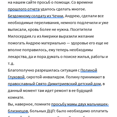
на нашем сайте просьб о помощи. Со времени
прошлого отчета
удалось сделать многое.
Бездомному солдату из Чечни
, Андрею, сделали все
необходимые переливания, немного подлечили и уже
выписали, кровь более не нужна. Посетители
Милосердия.ru из Америки выразили желание
помогать Андрею материально — здоровье его еще не
вполне поправилось, ему теперь необходимы
лекарства, да и пора думать о поиске жилья, работы и
т.д.
Благополучно разрешилась ситуация с
Полиной
Глуховой
, сиротой-инвалидом. Полину принимают в
православный Свято-Димитриевский детский дом
, в
данный момент там идет ремонт в ее будущей
комнате.
Вы, наверное, помните
просьбу мамы двух мальчишек-
близнецов
, больных ДЦП: было необходимо оплатить