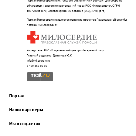
Портал Милосердие.ru использует объявления и веб-сайт для сбора не
облагаемых налогом пожертвований через РОО «Милосердие», ОГРН
1057700014679, Целевое финансирование (010), (140), (171)
Портал Милосердие.ru является одним из проектов Православной службы
помощи «Милосердие»
Учредитель: АНО «Издательский центр «Нескучный сад»
Главный редактор: Данилова Ю.К.
info@miloserdie.ru
8-499-350-05-95
Портал
Наши партнеры
Мы в соц.сетях