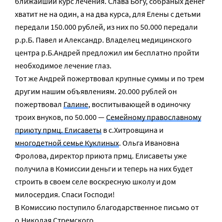
ближайший курс лечения. Слава Богу, собраных денег
хватит не на один, а на два курса, для Елены с детьми
передали 150.000 рублей, из них по 50.000 передали
р.р.Б. Павел и Александр. Владелец медицинского
центра р.Б.Андрей предложил им бесплатно пройти
необходимое лечение глаз.
Тот же Андрей пожертвовал крупные суммы и по трем
другим нашим объявлениям. 20.000 рублей он
пожертвовал
Галине
, воспитывающей в одиночку
троих внуков, по 50.000 —
Семейному православному
приюту прмц. Елисаветы
в с.Хитровщина и
многодетной семье Куклиных
. Ольга Ивановна
Фролова, директор приюта прмц. Елисаветы уже
получила в Комиссии деньги и теперь на них будет
строить в своем селе воскресную школу и дом
милосердия. Спаси Господи!
В Комиссию поступило благодарственное письмо от
о.Николая Стремского
.