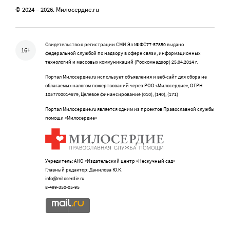
© 2024 – 2026. Милосердие.ru
Свидетельство о регистрации СМИ Эл № ФС77-57850 выдано
16+
федеральной службой по надзору в сфере связи, информационных
технологий и массовых коммуникаций (Роскомнадзор) 25.04.2014 г.
Портал Милосердие.ru использует объявления и веб-сайт для сбора не
облагаемых налогом пожертвований через РОО «Милосердие», ОГРН
1057700014679, Целевое финансирование (010), (140), (171)
Портал Милосердие.ru является одним из проектов Православной службы
помощи «Милосердие»
Учредитель: АНО «Издательский центр «Нескучный сад»
Главный редактор: Данилова Ю.К.
info@miloserdie.ru
8-499-350-05-95