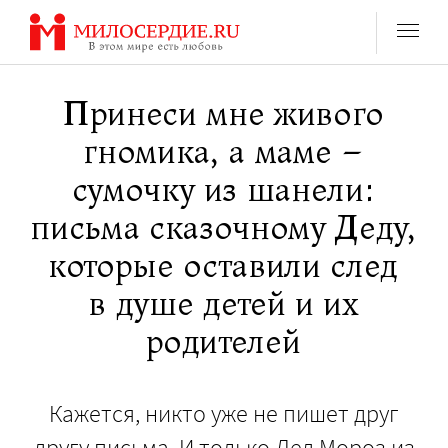
Перейти
к
содержанию
Принеси мне живого
гномика, а маме –
сумочку из шанели:
письма сказочному Деду,
которые оставили след
в душе детей и их
родителей
Кажется, никто уже не пишет друг
другу письма. И только Дед Мороз из