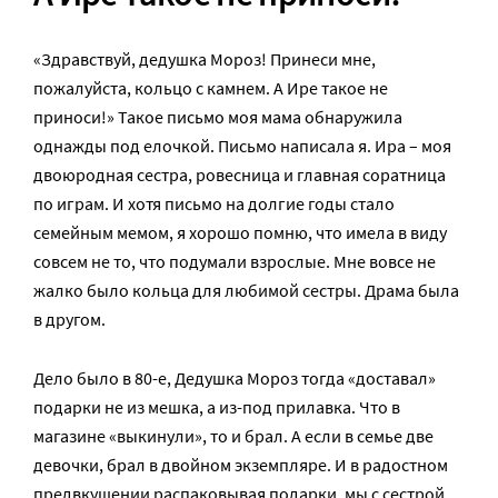
«Здравствуй, дедушка Мороз! Принеси мне,
пожалуйста, кольцо с камнем. А Ире такое не
приноси!» Такое письмо моя мама обнаружила
однажды под елочкой. Письмо написала я. Ира – моя
двоюродная сестра, ровесница и главная соратница
по играм. И хотя письмо на долгие годы стало
семейным мемом, я хорошо помню, что имела в виду
совсем не то, что подумали взрослые. Мне вовсе не
жалко было кольца для любимой сестры. Драма была
в другом.
Дело было в 80-е, Дедушка Мороз тогда «доставал»
подарки не из мешка, а из-под прилавка. Что в
магазине «выкинули», то и брал. А если в семье две
девочки, брал в двойном экземпляре. И в радостном
предвкушении распаковывая подарки, мы с сестрой