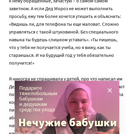
к нему обращенные, зачастую – о самом-самом
заветном. А если Дед Мороз не может выполнить
просьбу, ему тем более хочется утешить и объяснить:
«Видишь ли, для телефона ты еще маловат. Сложно
управляться с такой штуковиной. Без специального
навыка ты будешь слишком уставать». «Ты пишешь,
что у тебя не получается учеба, но я вижу, как ты
стараешься. И на будущий год у тебя обязательно
получится!»
Я никогда не спрашивала у детей, про что написал им
Дед Мороз. Но видела, что они прячут и перечитывают
потом письма по несколько раз. А недавно разбирала
коробку со своими старыми открытками. И нашла
письма от Деда Мороза! Мне! Каждое из них –
абсолютно волшебное для девочки из 80-х. Одно –
написанное трафаретными буквами. Другое –
напечатанное на машинке. Третье – на диковинной