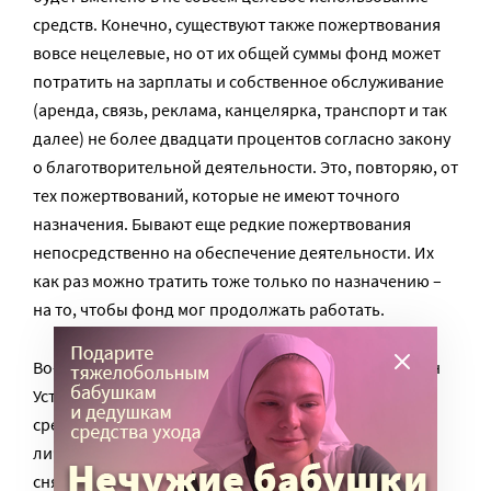
средств. Конечно, существуют также пожертвования
вовсе нецелевые, но от их общей суммы фонд может
потратить на зарплаты и собственное обслуживание
(аренда, связь, реклама, канцелярка, транспорт и так
далее) не более двадцати процентов согласно закону
о благотворительной деятельности. Это, повторяю, от
тех пожертвований, которые не имеют точного
назначения. Бывают еще редкие пожертвования
непосредственно на обеспечение деятельности. Их
как раз можно тратить тоже только по назначению –
на то, чтобы фонд мог продолжать работать.
Во-вторых, как было сказано выше, фонд ограничен
Уставом. В Уставе любого фонда написано, что
средства, поступающие в фонд, не используются на
личное обогащение учредителей, то бишь просто
снять деньги со счета и положить в карман мне