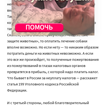
невозможно в принципе, если в мои перспективы не
входит отсидка за экономическое преступление.
Также там перечислены виды деятельности,
которыми фонд может заниматься — и а если чего-то
там нет, то и оплачивать это фонд не имеет права.
Скажем, если в списке присутствует «содействие
защите животных», то оплатить лечение собаки
вполне возможно. Но если нету — то никаким образом
потратить деньги на животных невозможно. А если
это все же произойдет, то полученные пожертвования
из пожертвований в глазах налоговых органов
превратятся в прибыль, с которой надо платить налог.
Что бывает в России за неуплату налогов — расскажет
статья 199 Уголовного кодекса Российской
Федерации.
И с третьей стороны, любой благотворительный