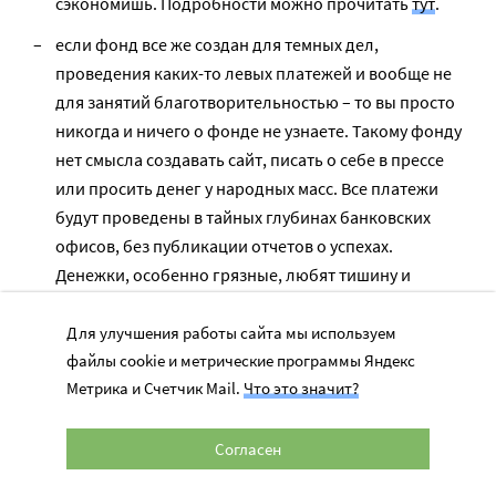
сэкономишь. Подробности можно прочитать
тут
.
если фонд все же создан для темных дел,
проведения каких-то левых платежей и вообще не
для занятий благотворительностью – то вы просто
никогда и ничего о фонде не узнаете. Такому фонду
нет смысла создавать сайт, писать о себе в прессе
или просить денег у народных масс. Все платежи
будут проведены в тайных глубинах банковских
офисов, без публикации отчетов о успехах.
Денежки, особенно грязные, любят тишину и
малолюство.
Для улучшения работы сайта мы используем
файлы cookie и метрические программы Яндекс
Миф № 4. Фонды
Метрика и Счетчик Mail.
Что это значит?
занимаются пиаром на
Согласен
чужих несчастьях.