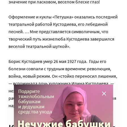
значение при ласковом, веселом блеске глаз!
Оформление и куклы «Петушка» оказались последней
театральной работой Кустодиева, его лебединой
песней. … Мне представляется символичным, что
творческий путь жизнелюба Кустодиева завершился
веселой театральной шуткой».
Борис Кустодиев умер 26 мая 1927 года. Годы его
болезни совпали с трудным временем: революция,
война, новый режим. Он «стойко переносил лишения,
— вспоминала дочь художника Ирина Кустодиева, —
нехватку во всем, холод и, несмотря на болезнь,
работал ежедневно, ежечасно, создавая картины для
народа, «для всех», как он любил говорить».