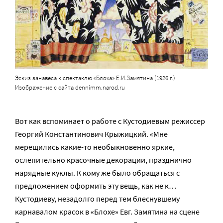
Эскиз занавеса к спектаклю «Блоха» Е.И.Замятина (1926 г.)
Изображение с сайта dennimm.narod.ru
Вот как вспоминает о работе с Кустодиевым режиссер
Георгий Константинович Крыжицкий. «Мне
мерещились какие-то необыкновенно яркие,
ослепительно красочные декорации, празднично
нарядные куклы. К кому же было обращаться с
предложением оформить эту вещь, как не к…
Кустодиеву, незадолго перед тем блеснувшему
карнавалом красок в «Блохе» Евг. Замятина на сцене