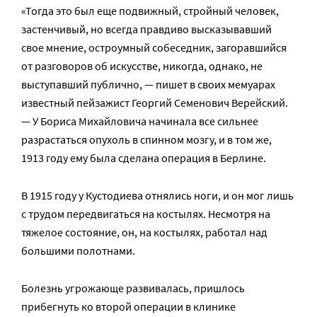
«Тогда это был еще подвижный, стройный человек,
застенчивый, но всегда правдиво высказывавший
свое мнение, остроумный собеседник, загоравшийся
от разговоров об искусстве, никогда, однако, не
выступавший публично, — пишет в своих мемуарах
известный пейзажист Георгий Семенович Верейский.
— У Бориса Михайловича начинала все сильнее
разрастаться опухоль в спинном мозгу, и в том же,
1913 году ему была сделана операция в Берлине.
В 1915 году у Кустодиева отнялись ноги, и он мог лишь
с трудом передвигаться на костылях. Несмотря на
тяжелое состояние, он, на костылях, работал над
большими полотнами.
Болезнь угрожающе развивалась, пришлось
прибегнуть ко второй операции в клинике