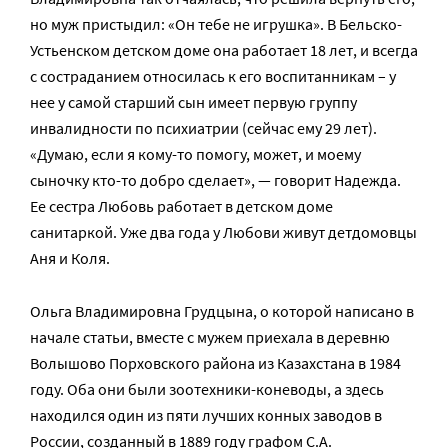
но муж пристыдил: «Он тебе не игрушка». В Бельско-
Устьенском детском доме она работает 18 лет, и всегда
с состраданием относилась к его воспитанникам – у
нее у самой старший сын имеет первую группу
инвалидности по психиатрии (сейчас ему 29 лет).
«Думаю, если я кому-то помогу, может, и моему
сыночку кто-то добро сделает», — говорит Надежда.
Ее сестра Любовь работает в детском доме
санитаркой. Уже два года у Любови живут детдомовцы
Аня и Коля.
Ольга Владимировна Грудцына, о которой написано в
начале статьи, вместе с мужем приехала в деревню
Волышово Порховского района из Казахстана в 1984
году. Оба они были зоотехники-коневоды, а здесь
находился один из пяти лучших конных заводов в
России, созданный в 1889 году графом С.А.