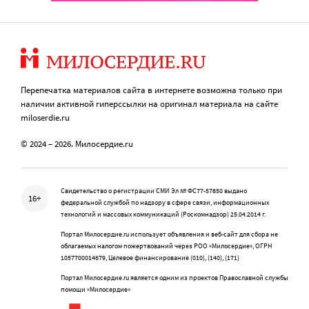
Перепечатка материалов сайта в интернете возможна только при
наличии активной гиперссылки на оригинал материала на сайте
miloserdie.ru
© 2024 – 2026. Милосердие.ru
Свидетельство о регистрации СМИ Эл № ФС77-57850 выдано
16+
федеральной службой по надзору в сфере связи, информационных
технологий и массовых коммуникаций (Роскомнадзор) 25.04.2014 г.
Портал Милосердие.ru использует объявления и веб-сайт для сбора не
облагаемых налогом пожертвований через РОО «Милосердие», ОГРН
1057700014679, Целевое финансирование (010), (140), (171)
Портал Милосердие.ru является одним из проектов Православной службы
помощи «Милосердие»