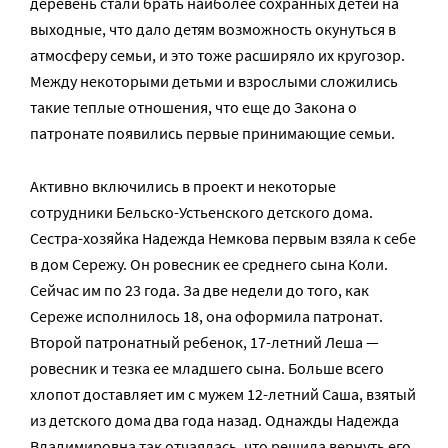
деревень стали брать наиболее сохранных детей на
выходные, что дало детям возможность окунуться в
атмосферу семьи, и это тоже расширяло их кругозор.
Между некоторыми детьми и взрослыми сложились
такие теплые отношения, что еще до Закона о
патронате появились первые принимающие семьи.
Активно включились в проект и некоторые
сотрудники Бельско-Устьенского детского дома.
Сестра-хозяйка Надежда Немкова первым взяла к себе
в дом Сережу. Он ровесник ее среднего сына Коли.
Сейчас им по 23 года. За две недели до того, как
Сереже исполнилось 18, она оформила патронат.
Второй патронатный ребенок, 17-летний Леша —
ровесник и тезка ее младшего сына. Больше всего
хлопот доставляет им с мужем 12-летний Саша, взятый
из детского дома два года назад. Однажды Надежда
Владимировна так отчаялась, что решила вернуть его,