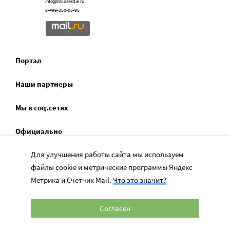
info@miloserdie.ru
8-499-350-05-95
Портал
Наши партнеры
Мы в соц.сетях
Официально
Для улучшения работы сайта мы используем
Сервисы для НКО
файлы cookie и метрические программы Яндекс
Спецпроекты
Метрика и Счетчик Mail.
Что это значит?
Социальное служение
Согласен