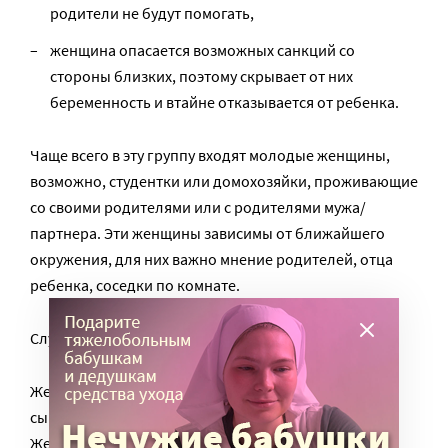
родители не будут помогать,
женщина опасается возможных санкций со
стороны близких, поэтому скрывает от них
беременность и втайне отказывается от ребенка.
Чаще всего в эту группу входят молодые женщины,
возможно, студентки или домохозяйки, проживающие
со своими родителями или с родителями мужа/
партнера. Эти женщины зависимы от ближайшего
окружения, для них важно мнение родителей, отца
ребенка, соседки по комнате.
Случай:
Женщина жила с матерью и двумя детьми, старший
сын был инвалидом. Растить детей помогала мать.
Женщина боялась матери, поэтому утаила от нее