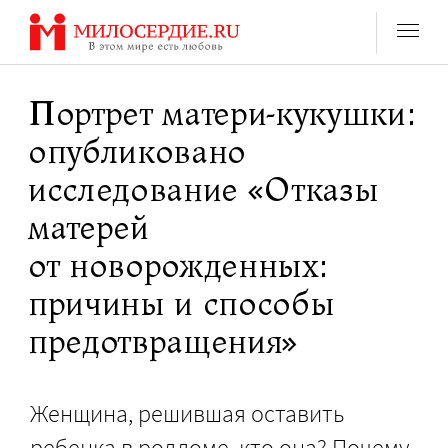
Перейти
к
содержанию
Портрет матери-кукушки:
опубликовано
исследование «Отказы
матерей
от новорожденных:
причины и способы
предотвращения»
Женщина, решившая оставить
ребенка в роддоме, кто она? Почему