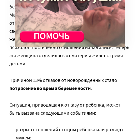
беременность и отказалась от ребенка в роддоме.
Мать ей еще от второго ребенка предлагала
отказаться, а тут – третий… Эта женщина ходила к
своему ребенку каждый день, но ее не пускали. С
женщиной, а в последствии и с ее матерью работал
психолог. Постепенно отношения наладились. Теперь
эта женщина отделилась от матери и живет с тремя
детьми.
Причиной 13% отказов от новорожденных стало
потрясение во время беременности
.
Ситуация, приводящая к отказу от ребенка, может
быть вызвана следующими событиями:
разрыв отношений с отцом ребенка или развод с
мужем;