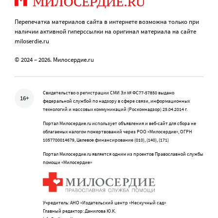
Перепечатка материалов сайта в интернете возможна только при
наличии активной гиперссылки на оригинал материала на сайте
miloserdie.ru
© 2024 – 2026. Милосердие.ru
Свидетельство о регистрации СМИ Эл № ФС77-57850 выдано
16+
федеральной службой по надзору в сфере связи, информационных
технологий и массовых коммуникаций (Роскомнадзор) 25.04.2014 г.
Портал Милосердие.ru использует объявления и веб-сайт для сбора не
облагаемых налогом пожертвований через РОО «Милосердие», ОГРН
1057700014679, Целевое финансирование (010), (140), (171)
Портал Милосердие.ru является одним из проектов Православной службы
помощи «Милосердие»
Учредитель: АНО «Издательский центр «Нескучный сад»
Главный редактор: Данилова Ю.К.