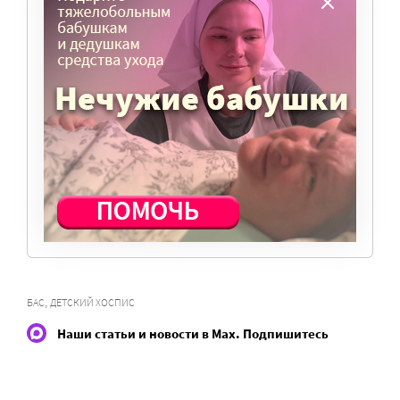
Мы просим подписаться на небольшой, но
регулярный платеж в пользу нашего сайта.
Милосердие.ru работает благодаря добровольным
пожертвованиям наших читателей. На
командировки, съемки, зарплаты редакторов,
журналистов и техническую поддержку сайта
нужны средства.
ПОМОЧЬ ПОРТАЛУ
,
БАС
ДЕТСКИЙ ХОСПИС
Наши статьи и новости в Max. Подпишитесь