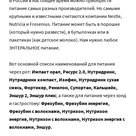
В России в настоящее время можно приобрести
питание самых разных производителей. Но самыми
крупными и известными считаются компании Nestle,
Nutricia и Fresenius. Питание может быть в порошке
(который нужно развести), в бутылочках или в
пакетиках (как детское молоко). Нам нужно любое
ЭНТЕРАЛЬНОЕ питание.
Вот основной список наименований для питания
через рот:
Импакт орал, Ресурс 2.0, Нутридринк,
Нутридринк компакт, Изифен, Нутридринк сухая
смесь, Фортикер, Ренилон, Супортан, Кальшейк,
Эншур 2, Эншур плюс
; а также для питания через зонд
и гастростому:
Фрезубин, Фрезубин энерегия,
Фрезубин с волокнами, Нутризон, Нутризон
энергия, Нутризон с волокнами, Нутризон энергия с
волокнами, Эншур.