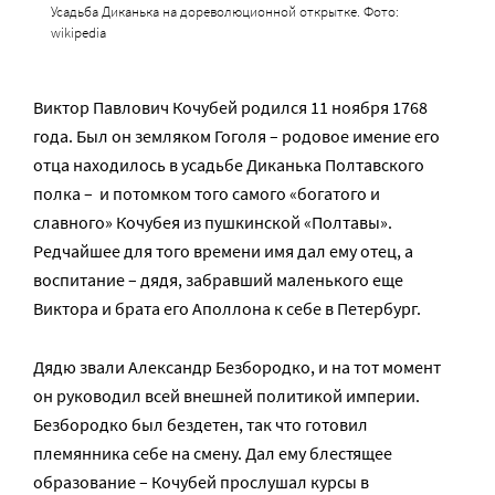
Усадьба Диканька на дореволюционной открытке. Фото:
wikipedia
Виктор Павлович Кочубей родился 11 ноября 1768
года. Был он земляком Гоголя – родовое имение его
отца находилось в усадьбе Диканька Полтавского
полка – и потомком того самого «богатого и
славного» Кочубея из пушкинской «Полтавы».
Редчайшее для того времени имя дал ему отец, а
воспитание – дядя, забравший маленького еще
Виктора и брата его Аполлона к себе в Петербург.
Дядю звали Александр Безбородко, и на тот момент
он руководил всей внешней политикой империи.
Безбородко был бездетен, так что готовил
племянника себе на смену. Дал ему блестящее
образование – Кочубей прослушал курсы в