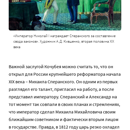
«Император Николай I награждает Сперанского за составление
свода законов». Художник А.Д. Кившенко, вторая половина XIX
века
Важной заслугой Кочубея можно считать то, что он
открыл для России крупнейшего реформатора начала
XIX века – Михаила Сперанского. Он одним из первых
разглядел его талант, пригласил на работу, а после
представил императору. Сперанский и Александр на
тот момент так совпали в своих планах и стремлениях,
что император сделал Михаила Михайловича своим
ближайшим советником и фактически вторым лицом
в государстве. Правда, в 1812 году царь резко охладел