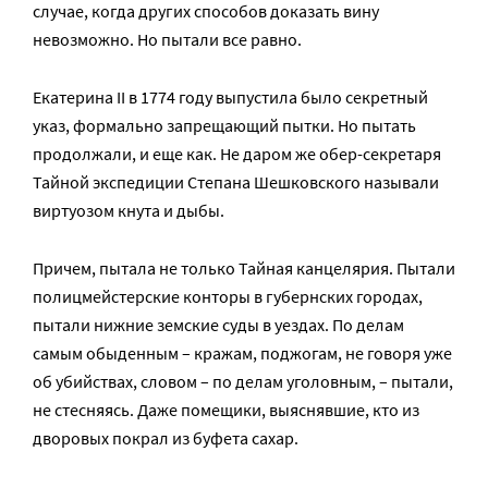
случае, когда других способов доказать вину
невозможно. Но пытали все равно.
Екатерина II в 1774 году выпустила было секретный
указ, формально запрещающий пытки. Но пытать
продолжали, и еще как. Не даром же обер-секретаря
Тайной экспедиции Степана Шешковского называли
виртуозом кнута и дыбы.
Причем, пытала не только Тайная канцелярия. Пытали
полицмейстерские конторы в губернских городах,
пытали нижние земские суды в уездах. По делам
самым обыденным – кражам, поджогам, не говоря уже
об убийствах, словом – по делам уголовным, – пытали,
не стесняясь. Даже помещики, выяснявшие, кто из
дворовых покрал из буфета сахар.