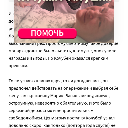
И вот важный штрих к портрету. Сочтя Кочубея
достаточно близким для этого лицом, император
решил женить его на своей фаворитке Анне
Лопухиной – прикрыть, как бывало принято,
высочайший грех. Простому смертному такое доверие
монарха должно было льстить, к тому же, оно сулило
награды и выгоды. Но Кочубей оказался крепким
орешком.
То ли узнав о планах царя, то ли догадавшись, он
предпочел действовать на опережение и выбрал себе
жену сам: красавицу Марию Васильчикову, живую,
остроумную, невероятно обаятельную. И это было
серьезной дерзостью и непростительным
свободолюбием. Цену этому поступку Кочубей узнал
довольно скоро: как только (полтора года спустя) не