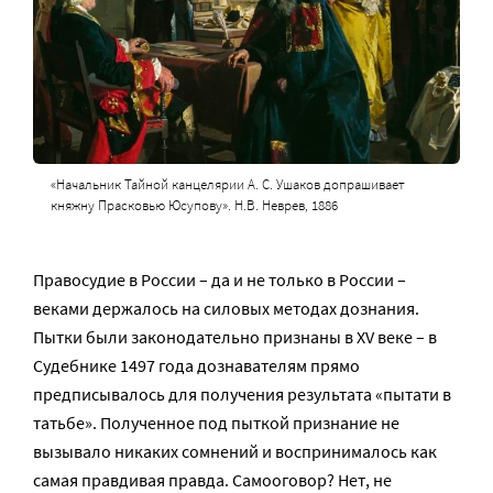
«Начальник Тайной канцелярии А. С. Ушаков допрашивает
княжну Прасковью Юсупову». Н.В. Неврев, 1886
Правосудие в России – да и не только в России –
веками держалось на силовых методах дознания.
Пытки были законодательно признаны в XV веке – в
Судебнике 1497 года дознавателям прямо
предписывалось для получения результата «пытати в
татьбе». Полученное под пыткой признание не
вызывало никаких сомнений и воспринималось как
самая правдивая правда. Самооговор? Нет, не