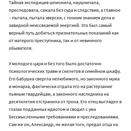
Тайная экспедиция шпионила, наушничала,
преследовала, сажала без суда и следствия, а главное
– пытала, пытала зверски, с тонким знанием дела и
завидной неиссякаемой энергией. Это был самый
верный путь добиться признательных показаний как
от матерого преступника, так и от невинного
обывателя.
У молодого царя и без того было достаточно
психологических травм и скелетов в семейном шкафу.
Его бабушка свергла нелюбимого, но законного мужа
и монарха, фактически отдала его на растерзание
пьяным гвардейцам, а законного наследника на
десятилетия отстранила от трона. Его отец выглядел в
глазах подданных идиотом и сводил с ума
бессмысленными требованиями и преследованиями.
Сам же он, Александр, не желая того, предал отца на