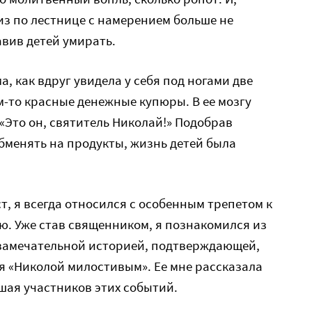
из по лестнице с намерением больше не
авив детей умирать.
а, как вдруг увидела у себя под ногами две
м-то красные денежные купюры. В ее мозгу
«Это он, святитель Николай!» Подобрав
обменять на продукты, жизнь детей была
т, я всегда относился с особенным трепетом к
. Уже став священником, я познакомился из
е замечательной историей, подтверждающей,
ся «Николой милостивым». Ее мне рассказала
шая участников этих событий.