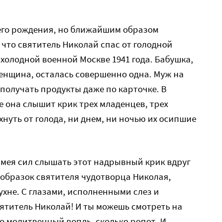
его рождения, но ближайшим образом
 что святитель Николай спас от голодной
 холодной военной Москве 1941 года. Бабушка,
енщина, осталась совершенно одна. Муж на
получать продукты даже по карточке. В
 она слышит крик трех младенцев, трех
нуть от голода, ни днем, ни ночью их осипшие
имея сил слышать этот надрывный крик вдруг
образок святителя чудотворца Николая,
ухне. С глазами, исполненными слез и
вятитель Николай! И ты можешь смотреть на
ко молитвенный вопль, сколько ропот. И,