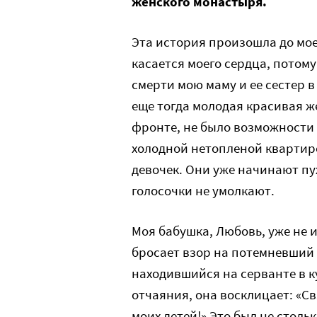
женского монастыря.
Эта история произошла до мо
касается моего сердца, потому
смерти мою маму и ее сестер в
еще тогда молодая красивая ж
фронте, не было возможности 
холодной нетопленой квартире
девочек. Они уже начинают пух
голосочки не умолкают.
Моя бабушка, Любовь, уже не 
бросает взор на потемневший 
находившийся на серванте в к
отчаяния, она восклицает: «С
моих детей!» Это был не столь