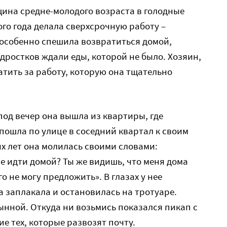
ина средне-молодого возраста в голодные
ого года делала сверхсрочную работу –
 особенно спешила возвратиться домой,
дростков ждали еды, которой не было. Хозяин,
атить за работу, которую она тщательно
под вечер она вышла из квартиры, где
пошла по улице в соседний квартал к своим
х лет она молилась своими словами:
не идти домой? Ты же видишь, что меня дома
о не могу предложить». В глазах у нее
а заплакала и остановилась на тротуаре.
нной. Откуда ни возьмись показался пикап с
 тех, которые развозят почту.