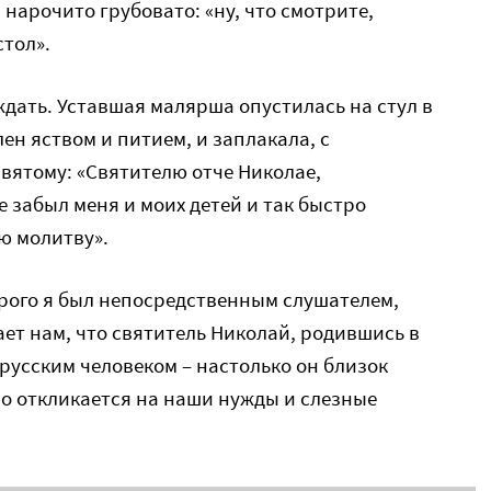
м нарочито грубовато: «ну, что смотрите,
стол».
ждать. Уставшая малярша опустилась на стул в
лен яством и питием, и заплакала, с
вятому: «Святителю отче Николае,
 забыл меня и моих детей и так быстро
ю молитву».
рого я был непосредственным слушателем,
ает нам, что святитель Николай, родившись в
 русским человеком – настолько он близок
о откликается на наши нужды и слезные