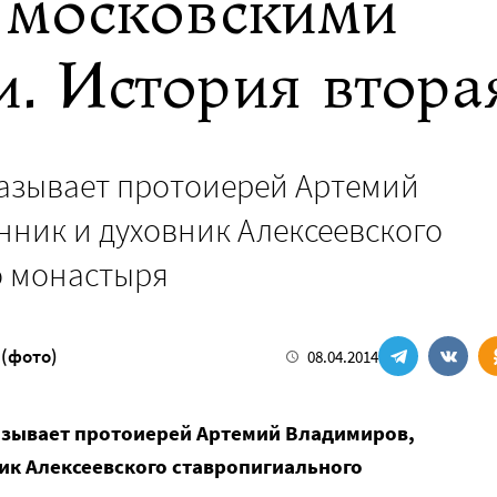
 московскими
. История втора
казывает протоиерей Артемий
ник и духовник Алексеевского
о монастыря
(фото)
08.04.2014
азывает протоиерей Артемий Владимиров,
ик Алексеевского ставропигиального