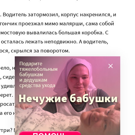
. Водитель затормозил, корпус накренился, и
ргончик проезжал мимо малярши, сама собой
 мостовую вывалилась большая коробка. С
 осталась лежать неподвижно. А водитель,
ося, скрылся за поворотом.
ело, на улице не было ни души. Народ,
, сидел по своим квартирам, готовился к
 удивлением смотрела на эту коробку, ожидая,
берет. Прошла минута, три, пять. Улица
росать же эту коробку. Она подошла и, взяв в
 его на скамейку.
утри? Мама раскрыла коробку и ахнула: