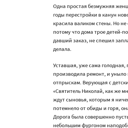
Одна простая безмужняя женщ
годы перестройки в канун нов
красила валиком стены. Но не
потому что дома трое детей-по
давший заказ, не спешил запл
делала.
Уставшая, уже сама голодная, 
производила ремонт, и уныло 
отпрыскам. Верующая с детски
«Святитель Николай, как же м
ждут сыновья, которым я ничег
потемнело от обиды и горя, он
Дорога была совершенно пусты
небольшим фургоном наподобие