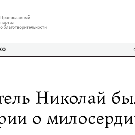
Православный
портал
о благотворительности
КО
тель Николай бы
рии о милосерди