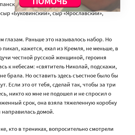
панское, коньяк, конфеты «Мишка на Севере»,
 сыр «Буковинский», сыр «Ярославский»,
м глазам. Раньше это называлось набор. Но
 пикап, кажется, ехал из Кремля, не меньше, в
дучи честной русской женщиной, героиня
сь к небесам: «святитель Николай, подскажи,
 не брала. Но оставить здесь съестное было бы
т. Если это от тебя, сделай так, чтобы за три
сь, никто ко мне не подошел и не спросил о
оженный срок, она взяла тяжеленную коробку
м направилась домой.
айке, кто в трениках, вопросительно смотрели