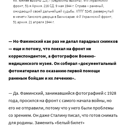
км. южнее высоты 125,7 (Федюхины высоты). 4-й Украинский
фронт, 51-я Армия. 216 СД. 9 мая 1944 г. Справа – раненый,
ожидающий своей дальнейшей судьбы. ХППГ 5245, развернутый
в мечети Ханского дворца в Бахчисарае. 4-й Украинский фронт,
51 армия. 21 апреля 1944 г.
— Но Фаминский как раз не делал парадных снимков
— еще и потому, что поехал на фронт не
корреспондентом, а фотографом Военно-
медицинского музея. Он собирал «документальный
фотоматериал по оказанию первой помощи
раненым бойцам и их лечению».
— Да. Фаминский, занимавшийся фотографией с 1928
года, просился на фронт с самого начала войны, но
его не отправили, потому что у него были проблемы
со зрением. Он даже Сталину писал, что готов снимать
для родины. Заменить «белый билет»