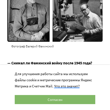
Фотограф Валерий Фаминский
— Снимал ли Фаминский войну после 1945 года?
Для улучшения работы сайта мы используем
— Нет. Он как пришел в военную фотографию, так и
файлы cookie и метрические программы Яндекс
вышел из нее, после окончания войны. После
Метрика и Счетчик Mail.
Что это значит?
демобилизации пошел работать в московское
отделение Художественного фонда РСФСР, ездил в
Согласен
экспедиции на Памир и Тянь-Шань от Музея
землеведения СССР. Прижизненная выставка у него