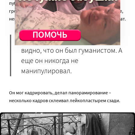
публикации в СМИ, поэтому жесткая цензура ему не
грозила. И он мог снимать все, что хотел: в том числе,
немецких мирных жителей или спящих русских солдат.
По фотографиям Фаминского
видно, что он был гуманистом. А
еще он никогда не
манипулировал.
Он мог кадрировать, делал панорамирование –
несколько кадров склеивал лейкопластырем сзади.