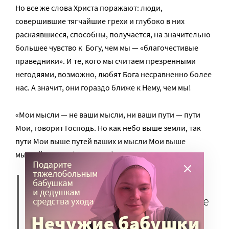
Но все же слова Христа поражают: люди,
совершившие тягчайшие грехи и глубоко в них
раскаявшиеся, способны, получается, на значительно
большее чувство к Богу, чем мы — «благочестивые
праведники». И те, кого мы считаем презренными
негодяями, возможно, любят Бога несравненно более
нас. А значит, они гораздо ближе к Нему, чем мы!
«Мои мысли — не ваши мысли, ни ваши пути — пути
Мои, говорит Господь. Но как небо выше земли, так
пути Мои выше путей ваших и мысли Мои выше
мыслей ваших» (Ис. 55: 8–9).
Да, по-человечески,
преступники — люди, достойные
ада: и здесь, на земле, и по