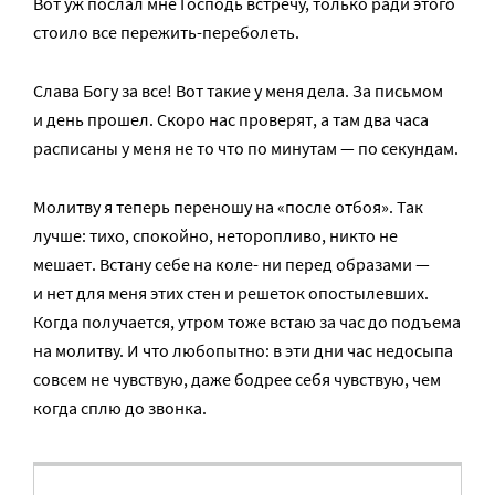
Вот уж послал мне Господь встречу, только ради этого
стоило все пережить-переболеть.
Слава Богу за все! Вот такие у меня дела. За письмом
и день прошел. Скоро нас проверят, а там два часа
расписаны у меня не то что по минутам — по секундам.
Молитву я теперь переношу на «после отбоя». Так
лучше: тихо, спокойно, неторопливо, никто не
мешает. Встану себе на коле- ни перед образами —
и нет для меня этих стен и решеток опостылевших.
Когда получается, утром тоже встаю за час до подъема
на молитву. И что любопытно: в эти дни час недосыпа
совсем не чувствую, даже бодрее себя чувствую, чем
когда сплю до звонка.