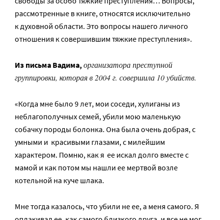
свободы за особо тяжкие преступления… Вопросы,
рассмотренные в книге, относятся исключительно
к духовной области. Это вопросы нашего личного
отношения к совершившим тяжкие преступления».
организатора преступной
Из письма Вадима,
группировки, которая в 2004 г. совершила 10 убийств.
«Когда мне было 9 лет, мои соседи, хулиганы из
неблагополучных семей, убили мою маленькую
собачку породы болонка. Она была очень добрая, с
умными и красивыми глазами, с милейшим
характером. Помню, как я ее искал долго вместе с
мамой и как потом мы нашли ее мертвой возле
котельной на куче шлака.
Мне тогда казалось, что убили не ее, а меня самого. Я
оплакивал ее, как самого близкого друга, и все не мог