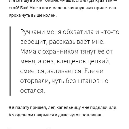
И я слышу в этом гомоне: «Маша, стой!» Да куда там —
стой! Бах! Мне в ноги маленькая «пулька» прилетела.
Кроха чуть выше колен.
Ручками меня обхватила и что-то
верещит, рассказывает мне.
Мама с охранником тянут ее от
меня, а она, клещенок цепкий,
смеется, заливается! Еле ее
оторвали, чуть без штанов не
остался.
Я в палату пришел, лег, капельницу мне подключили.
А я одеялом накрылся и даже чуток поплакал.