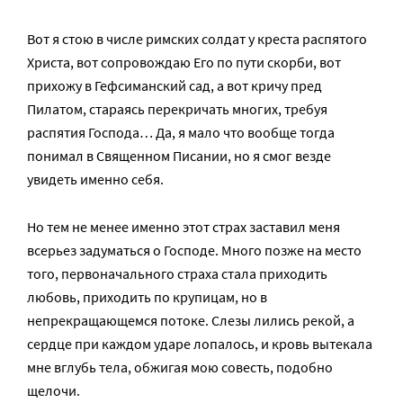
Вот я стою в числе римских солдат у креста распятого
Христа, вот сопровождаю Его по пути скорби, вот
прихожу в Гефсиманский сад, а вот кричу пред
Пилатом, стараясь перекричать многих, требуя
распятия Господа… Да, я мало что вообще тогда
понимал в Священном Писании, но я смог везде
увидеть именно себя.
Но тем не менее именно этот страх заставил меня
всерьез задуматься о Господе. Много позже на место
того, первоначального страха стала приходить
любовь, приходить по крупицам, но в
непрекращающемся потоке. Слезы лились рекой, а
сердце при каждом ударе лопалось, и кровь вытекала
мне вглубь тела, обжигая мою совесть, подобно
щелочи.