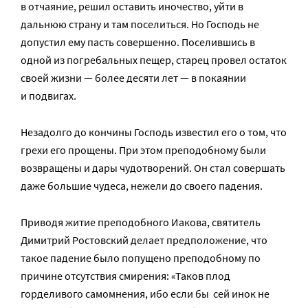
в отчаяние, решил оставить иночество, уйти в
дальнюю страну и там поселиться. Но Господь не
допустил ему пасть совершенно. Поселившись в
одной из погребальных пещер, старец провел остаток
своей жизни — более десяти лет — в покаянии
и подвигах.
Незадолго до кончины Господь известил его о том, что
грехи его прощены. При этом преподобному были
возвращены и дары чудотворений. Он стал совершать
даже большие чудеса, нежели до своего падения.
Приводя житие преподобного Иакова, святитель
Димитрий Ростовский делает предположение, что
такое падение было попущено преподобному по
причине отсутствия смирения: «Таков плод
горделивого самомнения, ибо если бы сей инок не