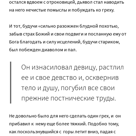
остался вдвоем с отроковицей, дьявол стал наводить
на него нечистые помыслы и побуждать ко греху.
И тот, будучи «сильно разожжен блудной похотью,
забыв страх Божий и свои подвиги и посланную ему от
Бога благодать и силу исцелений, будучи стариком,
был побежден диаволом и пал.
Он изнасиловал девицу, растлил
ее и свое девство и, осквернив
тело и душу, погубил все свои
прежние постнические труды.
Не довольно было для него сделать один грех, и он
прибавил к нему еще более тяжкий. Подобно тому,
как поскользнувшийся с горы летит вниз, падая с