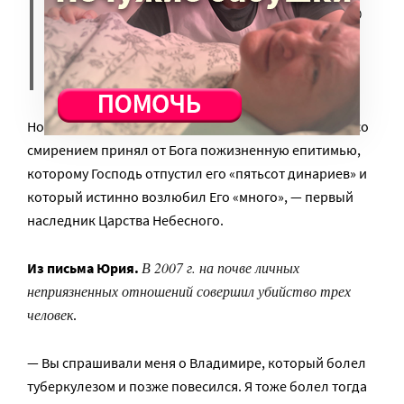
смерти. Особенно те из них, кто
лишил жизни, может быть, не
одного человека.
Но у Бога все иначе: покаявшийся убийца, который со
смирением принял от Бога пожизненную епитимью,
которому Господь отпустил его «пятьсот динариев» и
который истинно возлюбил Его «много», — первый
наследник Царства Небесного.
В 2007 г. на почве личных
Из письма Юрия.
неприязненных отношений совершил убийство трех
человек
.
— Вы спрашивали меня о Владимире, который болел
туберкулезом и позже повесился. Я тоже болел тогда