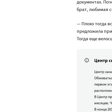
документах. Поч
брат, любимая с
— Плохо тогда в
предложила прий
Тогда еще велось
Центр с
Центр зан
Обживатьс
первом эт
расположи
В Центр п
месяцев. Ч
В конце 20