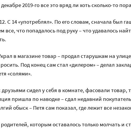
декабре 2019-го все это вряд ли хоть сколько-то пор
 12. С 14 «употреблял». По его словам, сначала был г
м все, что попадалось под руку – что удавалось най
ть.
Украл в магазине товар – продал старушкам на улиц
росить. Под конец сам стал «дилером» – делал закла
етя «солями».
 друзьями сидел у себя в комнате, фасовали товар, 
ция пришла по наводке – сдал недавний покупатель
лгий обыск – Петя сам показал, где лежит все незако
 у родителей, которым оставалось только молчать и с