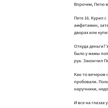
Впрочем, Петю в 
Пете 16. Курил с
амфетамин, зате
дворах или купи
Откуда деньги? 
было у мамы поп
рук. Закончил П
Как-то вечером с
пробовали. Поли
наручники, недо
И все на глазах