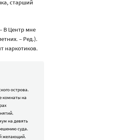
шка, старший
— В Центр мне
тних. – Ред.).
ыт наркотиков.
кого острова.
е комнаты на
рах
нятий.
мум на девять
решению суда.
ой желающий.