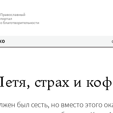
Православный
портал
о благотворительности
КО
етя, страх и коф
лжен был сесть, но вместо этого ок