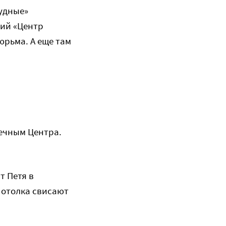
рудные»
кий «Центр
тюрьма. А еще там
печным Центра.
т Петя в
потолка свисают