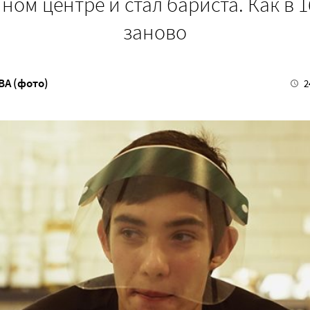
ом центре и стал бариста. Как в 16
заново
А (фото)
2