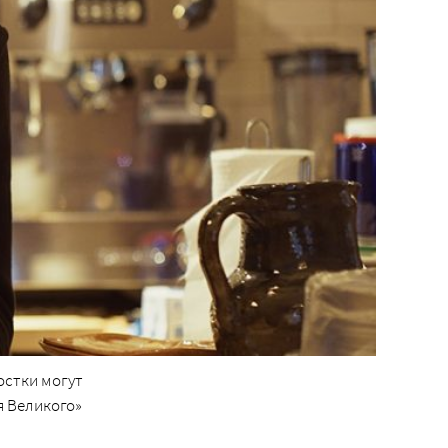
остки могут
я Великого»