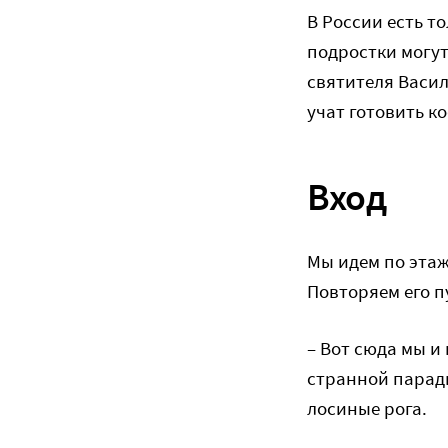
В России есть т
подростки могу
святителя Васили
учат готовить к
Вход
Мы идем по этаж
Повторяем его п
– Вот сюда мы и
странной парадн
лосиные рога.