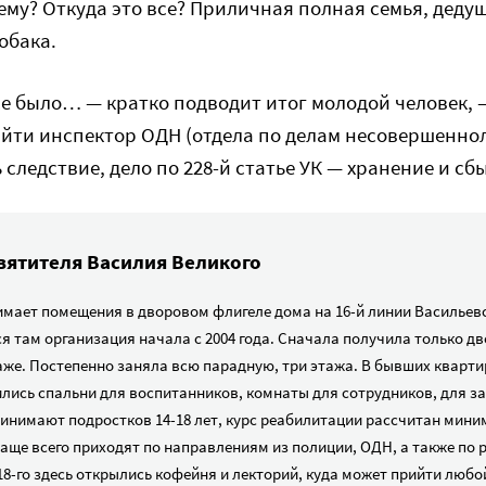
ему? Откуда это все? Приличная полная семья, деду
обака.
се было… — кратко подводит итог молодой человек, 
ти инспектор ОДН (отдела по делам несовершенноле
 следствие, дело по 228-й статье УК — хранение и сб
вятителя Василия Великого
имает помещения в дворовом флигеле дома на 16-й линии Васильевс
я там организация начала с 2004 года. Сначала получила только дв
аже. Постепенно заняла всю парадную, три этажа. В бывших кварти
лись спальни для воспитанников, комнаты для сотрудников, для за
ринимают подростков 14-18 лет, курс реабилитации рассчитан мини
аще всего приходят по направлениям из полиции, ОДН, а также по 
18-го здесь открылись кофейня и лекторий, куда может прийти люб