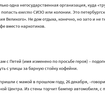
олько одна негосударственная организация, куда «т
вместо
т попасть
СИЗО или колонии. Это петербургс
я Великого». Не дом отдыха, конечно, но зато и не 
офе вместо наркотиков.
ам с Петей (имя изменено по просьбе героя) – подо
уть с улицы за барную стойку кофейни.
 пришли с мамой в прошлом году, 26 декабря, –говори
ой Центра. Из стены торчит бампер автомобиля, с 