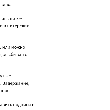
азило.
ашиш, потом
ти в питерских
е. Или можно
дки, сбывал с
тут же
. Задержание,
нное.
тавить подписи в