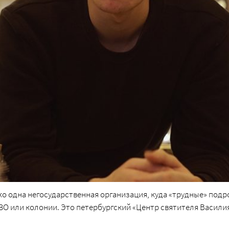
ко одна негосударственная организация, куда «трудные» подр
ЗО или колонии. Это петербургский «Центр святителя Васили