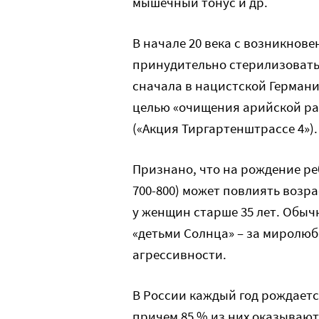
мышечный тонус и др.
В начале 20 века с возникнов
принудительно стерилизовать 
сначала в нацистской Германии
целью «очищения арийской ра
(«Акция Тиргартенштрассе 4»).
Признано, что на рождение ре
700-800) может повлиять возр
у женщин старше 35 лет. Обы
«детьми Солнца» – за миролюб
агрессивности.
В России каждый год рождается
причем 85 % из них оказывают