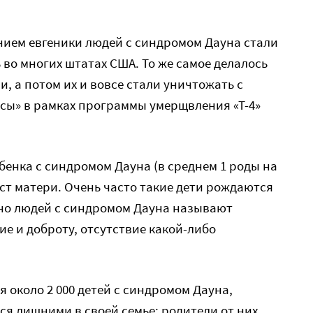
ением евгеники людей с синдромом Дауна стали
во многих штатах США. То же самое делалось
, а потом их и вовсе стали уничтожать с
сы» в рамках программы умерщвления «Т-4»
бенка с синдромом Дауна (в среднем 1 роды на
аст матери. Очень часто такие дети рождаются
чно людей с синдромом Дауна называют
ие и доброту, отсутствие какой-либо
 около 2 000 детей с синдромом Дауна,
ся лишними в своей семье: родители от них