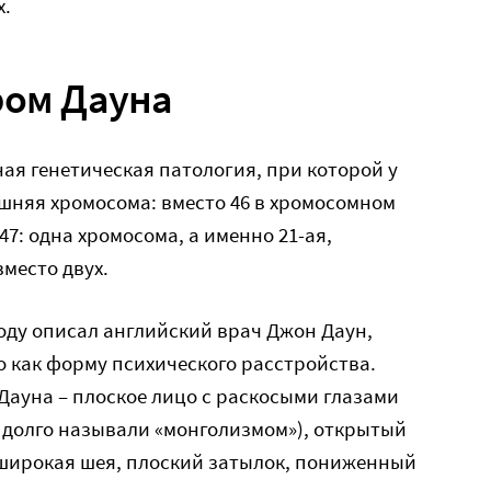
х.
ром Дауна
ая генетическая патология, при которой у
шняя хромосома: вместо 46 в хромосомном
47: одна хромосома, а именно 21-ая,
место двух.
году описал английский врач Джон Даун,
 как форму психического расстройства.
ауна – плоское лицо с раскосыми глазами
 долго называли «монголизмом»), открытый
 широкая шея, плоский затылок, пониженный