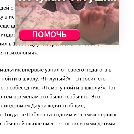
дей с синдромом Дауна – испанец Пабло
у в испанском городе Малага. Он рос в семье,
еще два его старших брата. Пабло стал
синдромом Дауна, который смог получить
л в 1999 году университет в Малаге по
я психология».
, мальчик впервые узнал от своего педагога в
 пойти в школу. «Я глупый?» – спросил его
его собеседник. «Я смогу пойти в школу?». Тот
по тем временам это было необычно. Это
с синдромом Дауна ходят в общие,
 Тогда же Пабло стал одним из самых первых
 в обычной школе вместе с остальными детьми.