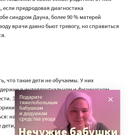
, если предродовая диагностика
робе синдром Дауна, более 90 % матерей
воду врачи давно бьют тревогу, но справиться
ся.
, что такие дети не обучаемы. У них
адержки в интеллектуальном и физическом
сти. Это могут быть проблемы с речью и
торики и коммуникативных навыков. Однако
ся: научиться не только ходить и говорить, но
е дети, хотя и с отставанием.