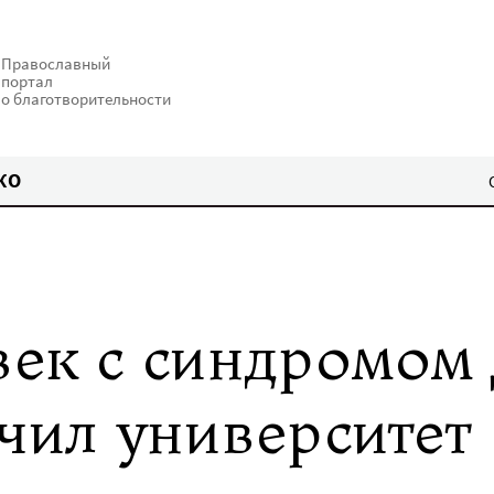
Православный
портал
о благотворительности
КО
ек с синдромом 
чил университет