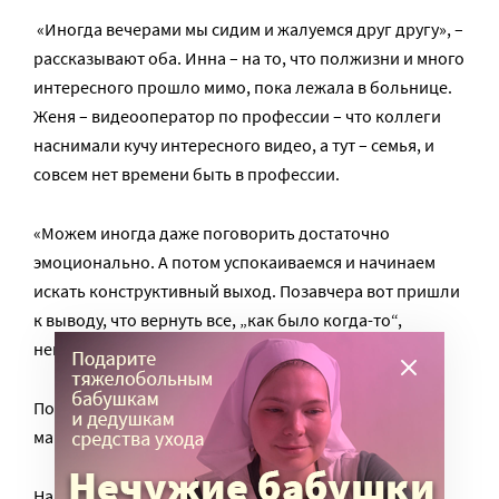
«Иногда вечерами мы сидим и жалуемся друг другу», –
рассказывают оба. Инна – на то, что полжизни и много
интересного прошло мимо, пока лежала в больнице.
Женя – видеооператор по профессии – что коллеги
наснимали кучу интересного видео, а тут – семья, и
совсем нет времени быть в профессии.
«Можем иногда даже поговорить достаточно
эмоционально. А потом успокаиваемся и начинаем
искать конструктивный выход. Позавчера вот пришли
к выводу, что вернуть все, „как было когда-то“,
невозможно».
По итогам обсуждений Евгений пока купил себе
макрокамеру и пытается кое-что снимать дома.
На вопрос: «Откуда вы научились так грамотно