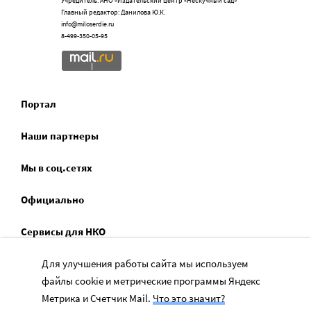
Учредитель: АНО «Издательский центр «Нескучный сад»
Главный редактор: Данилова Ю.К.
info@miloserdie.ru
8-499-350-05-95
Портал
Наши партнеры
Мы в соц.сетях
Официально
Сервисы для НКО
Спецпроекты
Для улучшения работы сайта мы используем
файлы cookie и метрические программы Яндекс
Социальное служение
Метрика и Счетчик Mail.
Что это значит?