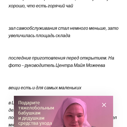
хорошо, что есть горячий чай
зал самообслуживания стал немного меньше, зато
увеличилась площадь склада
последние приготовления перед открытием. На
фото – руководитель Центра Майя Можеева
вещи есть и для самых маленьких
в Центр приезжают с
пока мама выбирает
детьми. Среди
одежду для младших
постоянных «клиентов» –
детей, Мухаммед нашел
многодетные мамы
себе плюшевого зайца