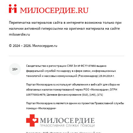
Перепечатка материалов сайта в интернете возможна только при
наличии активной гиперссылки на оригинал материала на сайте
miloserdie.ru
© 2024 – 2026. Милосердие.ru
Свидетельство о регистрации СМИ Эл № ФС77-57850 выдано
16+
федеральной службой по надзору в сфере связи, информационных
технологий и массовых коммуникаций (Роскомнадзор) 25.04.2014 г.
Портал Милосердие.ru использует объявления и веб-сайт для сбора не
облагаемых налогом пожертвований через РОО «Милосердие», ОГРН
1057700014679, Целевое финансирование (010), (140), (171)
Портал Милосердие.ru является одним из проектов Православной службы
помощи «Милосердие»