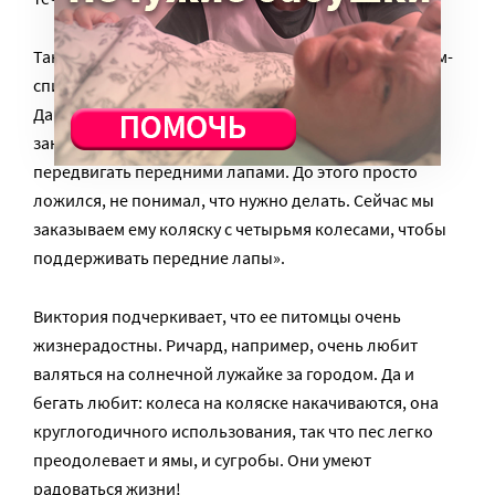
Такой опыт у Виктории был с ее вторым подопечным-
спинальником – псом Бени, привезенным из
Дагестана. «Он лежал целый год. Мне пришлось
заново учить его ходить: он только недавно стал
передвигать передними лапами. До этого просто
ложился, не понимал, что нужно делать. Сейчас мы
заказываем ему коляску с четырьмя колесами, чтобы
поддерживать передние лапы».
Виктория подчеркивает, что ее питомцы очень
жизнерадостны. Ричард, например, очень любит
валяться на солнечной лужайке за городом. Да и
бегать любит: колеса на коляске накачиваются, она
круглогодичного использования, так что пес легко
преодолевает и ямы, и сугробы. Они умеют
радоваться жизни!