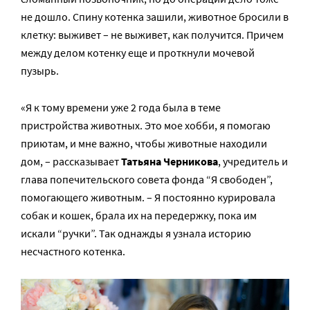
не дошло. Спину котенка зашили, животное бросили в
клетку: выживет – не выживет, как получится. Причем
между делом котенку еще и проткнули мочевой
пузырь.
«Я к тому времени уже 2 года была в теме
пристройства животных. Это мое хобби, я помогаю
приютам, и мне важно, чтобы животные находили
дом, – рассказывает
Татьяна Черникова
, учредитель и
глава попечительского совета фонда “Я свободен”,
помогающего животным. – Я постоянно курировала
собак и кошек, брала их на передержку, пока им
искали “ручки”. Так однажды я узнала историю
несчастного котенка.