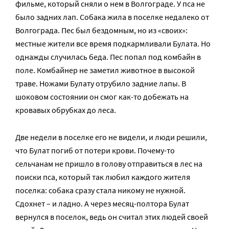
фильме, который сняли о нем в Волгограде. У пса не
было задних лап. Собака жила в поселке недалеко от
Волгограда. Пес был бездомным, но из «своих»:
местные жители все время подкармливали Булата. Но
однажды случилась беда. Пес попал под комбайн в
поле. Комбайнер не заметил животное в высокой
траве. Ножами Булату отрубило задние лапы. В
шоковом состоянии он смог как-то добежать на
кровавых обрубках до леса.
Две недели в поселке его не видели, и люди решили,
что Булат погиб от потери крови. Почему-то
сельчанам не пришло в голову отправиться в лес на
поиски пса, который так любил каждого жителя
поселка: собака сразу стала никому не нужной.
Сдохнет – и ладно. А через месяц-полтора Булат
вернулся в поселок, ведь он считал этих людей своей