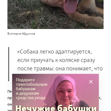
Виктория Абдулина
«Собака легко адаптируется,
если приучать к коляске сразу
после травмы: она понимает, что
это средство позволяет бегать.
Первые три дня Ричард осторожничал, а потом
привык. Вот если животное долго не реабилитируют,
оно долго лежит, – атрофируются мышцы, собака с
течением времени забывает даже, как ходить».