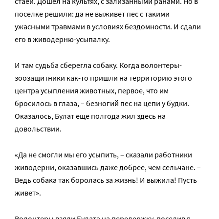
стаей. Дошел на культях, с зализанными ранами. Но в
поселке решили: да не выживет пес с такими
ужасными травмами в условиях бездомности. И сдали
его в живодерню-усыпалку.
И там судьба сберегла собаку. Когда волонтеры-
зоозащитники как-то пришли на территорию этого
центра усыпления животных, первое, что им
бросилось в глаза, – безногий пес на цепи у будки.
Оказалось, Булат еще полгода жил здесь на
довольствии.
«Да не смогли мы его усыпить, – сказали работники
живодерни, оказавшись даже добрее, чем сельчане. –
Ведь собака так боролась за жизнь! И выжила! Пусть
живет».
Волонтеры взяли Булата на передержку, поселив в