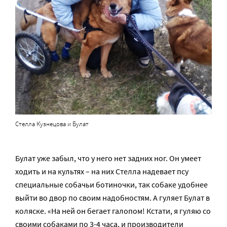
Стелла Кузнецова и Булат
Булат уже забыл, что у него нет задних ног. Он умеет
ходить и на культях – на них Стелла надевает псу
специальные собачьи ботиночки, так собаке удобнее
выйти во двор по своим надобностям. А гуляет Булат в
коляске. «На ней он бегает галопом! Кстати, я гуляю со
своими собаками по 3-4 часа, и производители