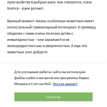
пристройству в добрые руки. Как говорится, глаза
боятся – руки делают.
Важный момент: жизнь особенных животных имеет
колоссальный гуманитарный потенциал. К примеру,
общение с ними очень полезно детям с
инвалидностью – они заражаются их
жизнерадостностью и уверенностью. А еще эти
животные учат доброте.
Например, в Строгино живет собака-спинальница
Луняша. Ее хозяйка Надя рассказывает, что жители
Для улучшения работы сайта мы используем
района очень полюбили собаку и многие даже
файлы cookie и метрические программы Яндекс
специально выбирают время, чтобы погулять в
Метрика и Счетчик Mail.
Что это значит?
компании Надежды и Луняши. Для одной из
жительниц Строгина это знакомство стало серьезным
Согласен
мотивирующим событием.